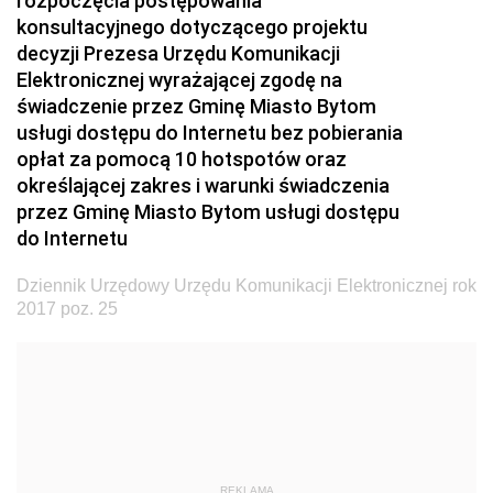
rozpoczęcia postępowania
konsultacyjnego dotyczącego projektu
2024
decyzji Prezesa Urzędu Komunikacji
2023
Elektronicznej wyrażającej zgodę na
2022
świadczenie przez Gminę Miasto Bytom
usługi dostępu do Internetu bez pobierania
2021
opłat za pomocą 10 hotspotów oraz
2020
określającej zakres i warunki świadczenia
przez Gminę Miasto Bytom usługi dostępu
2019
do Internetu
2018
Dziennik Urzędowy Urzędu Komunikacji Elektronicznej rok
2017
2017 poz. 25
z 29 grudnia 2017 pozycja 202
z 28 grudnia 2017 pozycje 200-201
z 22 grudnia 2017 pozycja 199
z 21 grudnia 2017 pozycje 197-198
z 20 grudnia 2017 pozycja 196
REKLAMA