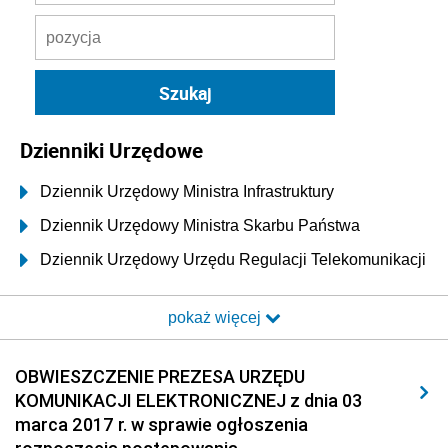
Dzienniki Urzędowe
Dziennik Urzędowy Ministra Infrastruktury
Dziennik Urzędowy Ministra Skarbu Państwa
Dziennik Urzędowy Urzędu Regulacji Telekomunikacji
i Poczty
pokaż więcej
Dziennik Urzędowy Ministra Transportu i Budownictwa
Dziennik Urzędowy Urzędu Komunikacji
OBWIESZCZENIE PREZESA URZĘDU
Elektronicznej
KOMUNIKACJI ELEKTRONICZNEJ z dnia 03
2026
marca 2017 r. w sprawie ogłoszenia
2025