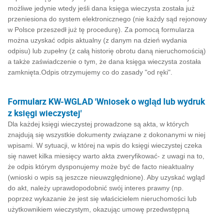
możliwe jedynie wtedy jeśli dana księga wieczysta została już
przeniesiona do system elektronicznego (nie każdy sąd rejonowy
w Polsce przeszedł już tę procedurę). Za pomocą formularza
można uzyskać odpis aktualny (z danym na dzień wydania
odpisu) lub zupełny (z całą historię obrotu daną nieruchomością)
a także zaświadczenie o tym, że dana księga wieczysta została
zamknięta.Odpis otrzymujemy co do zasady "od ręki".
Formularz KW-WGLAD 'Wniosek o wgląd lub wydruk
z księgi wieczystej'
Dla każdej księgi wieczystej prowadzone są akta, w których
znajdują się wszystkie dokumenty związane z dokonanymi w niej
wpisami. W sytuacji, w której na wpis do księgi wieczystej czeka
się nawet kilka miesięcy warto akta zweryfikować- z uwagi na to,
że odpis którym dysponujemy może być de facto nieaktualny
(wnioski o wpis są jeszcze nieuwzględnione). Aby uzyskać wgląd
do akt, należy uprawdopodobnić swój interes prawny (np.
poprzez wykazanie że jest się właścicielem nieruchomości lub
użytkownikiem wieczystym, okazując umowę przedwstępną