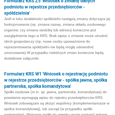
Formularz KRS Z5 'Wniosek o zmianę danych
podmiotu w rejestrze przedsiębiorców -
spółdzielnia'
Jeśli w toku działalności spółdzielni nastąpią zmiany dotyczące jej
funkcjonowania (np. zmiana nazwy, zmiana składu osobowego
organów, czy zmiana siedziby lub adresu) konieczne jest
uwzględnienie tego w KRS. Brak wpisu o zmianie może utrudnić
obrót gospodarczy (np, nowe osoby upoważnione do
reprezentowania spółdzielni nie będą mogły udowodnić
umocowania).W przypadku niektórych zmian konieczne będą
dodatkowe załączniki.
Formularz KRS W1 'Wniosek o rejestrację podmiotu
w rejestrze przedsiębiorców - spółka jawna, spółka
partnerska, spółka komandytowa'
Spółki osobowe (m.in. sp. jawna, partnerska, komandytowa) do
powstania wymagają wpisu do rejestru przedsiębiorców KRS.
Wniosek zobowiązani są złożyć wspólnicy (komplementariusze w
spółce komandytowej), lub zarząd (w przypadku spółki
partnerskiej). Wpisanie spółki do rejestru może nastąpić jedynie