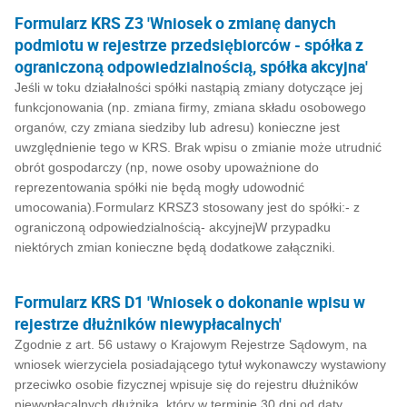
Formularz KRS Z3 'Wniosek o zmianę danych
podmiotu w rejestrze przedsiębiorców - spółka z
ograniczoną odpowiedzialnością, spółka akcyjna'
Jeśli w toku działalności spółki nastąpią zmiany dotyczące jej
funkcjonowania (np. zmiana firmy, zmiana składu osobowego
organów, czy zmiana siedziby lub adresu) konieczne jest
uwzględnienie tego w KRS. Brak wpisu o zmianie może utrudnić
obrót gospodarczy (np, nowe osoby upoważnione do
reprezentowania spółki nie będą mogły udowodnić
umocowania).Formularz KRSZ3 stosowany jest do spółki:- z
ograniczoną odpowiedzialnością- akcyjnejW przypadku
niektórych zmian konieczne będą dodatkowe załączniki.
Formularz KRS D1 'Wniosek o dokonanie wpisu w
rejestrze dłużników niewypłacalnych'
Zgodnie z art. 56 ustawy o Krajowym Rejestrze Sądowym, na
wniosek wierzyciela posiadającego tytuł wykonawczy wystawiony
przeciwko osobie fizycznej wpisuje się do rejestru dłużników
niewypłacalnych dłużnika, który w terminie 30 dni od daty