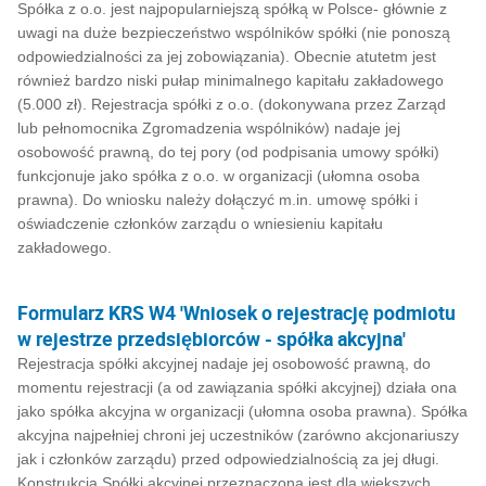
Spółka z o.o. jest najpopularniejszą spółką w Polsce- głównie z
uwagi na duże bezpieczeństwo wspólników spółki (nie ponoszą
odpowiedzialności za jej zobowiązania). Obecnie atutetm jest
również bardzo niski pułap minimalnego kapitału zakładowego
(5.000 zł). Rejestracja spółki z o.o. (dokonywana przez Zarząd
lub pełnomocnika Zgromadzenia wspólników) nadaje jej
osobowość prawną, do tej pory (od podpisania umowy spółki)
funkcjonuje jako spółka z o.o. w organizacji (ułomna osoba
prawna). Do wniosku należy dołączyć m.in. umowę spółki i
oświadczenie członków zarządu o wniesieniu kapitału
zakładowego.
Formularz KRS W4 'Wniosek o rejestrację podmiotu
w rejestrze przedsiębiorców - spółka akcyjna'
Rejestracja spółki akcyjnej nadaje jej osobowość prawną, do
momentu rejestracji (a od zawiązania spółki akcyjnej) działa ona
jako spółka akcyjna w organizacji (ułomna osoba prawna). Spółka
akcyjna najpełniej chroni jej uczestników (zarówno akcjonariuszy
jak i członków zarządu) przed odpowiedzialnością za jej długi.
Konstrukcja Spółki akcyjnej przeznaczona jest dla większych