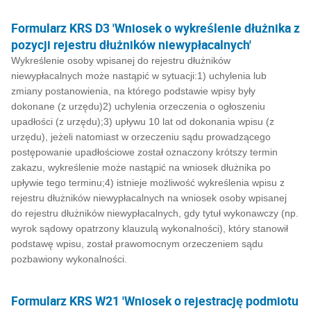
Formularz KRS D3 'Wniosek o wykreślenie dłużnika z
pozycji rejestru dłużników niewypłacalnych'
Wykreślenie osoby wpisanej do rejestru dłużników
niewypłacalnych może nastąpić w sytuacji:1) uchylenia lub
zmiany postanowienia, na którego podstawie wpisy były
dokonane (z urzędu)2) uchylenia orzeczenia o ogłoszeniu
upadłości (z urzędu);3) upływu 10 lat od dokonania wpisu (z
urzędu), jeżeli natomiast w orzeczeniu sądu prowadzącego
postępowanie upadłościowe został oznaczony krótszy termin
zakazu, wykreślenie może nastąpić na wniosek dłużnika po
upływie tego terminu;4) istnieje możliwość wykreślenia wpisu z
rejestru dłużników niewypłacalnych na wniosek osoby wpisanej
do rejestru dłużników niewypłacalnych, gdy tytuł wykonawczy (np.
wyrok sądowy opatrzony klauzulą wykonalności), który stanowił
podstawę wpisu, został prawomocnym orzeczeniem sądu
pozbawiony wykonalności.
Formularz KRS W21 'Wniosek o rejestrację podmiotu