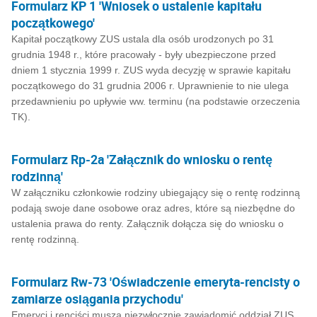
Formularz KP 1 'Wniosek o ustalenie kapitału
początkowego'
Kapitał początkowy ZUS ustala dla osób urodzonych po 31
grudnia 1948 r., które pracowały - były ubezpieczone przed
dniem 1 stycznia 1999 r. ZUS wyda decyzję w sprawie kapitału
początkowego do 31 grudnia 2006 r. Uprawnienie to nie ulega
przedawnieniu po upływie ww. terminu (na podstawie orzeczenia
TK).
Formularz Rp-2a 'Załącznik do wniosku o rentę
rodzinną'
W załączniku członkowie rodziny ubiegający się o rentę rodzinną
podają swoje dane osobowe oraz adres, które są niezbędne do
ustalenia prawa do renty. Załącznik dołącza się do wniosku o
rentę rodzinną.
Formularz Rw-73 'Oświadczenie emeryta-rencisty o
zamiarze osiągania przychodu'
Emeryci i renciści muszą niezwłocznie zawiadomić oddział ZUS,