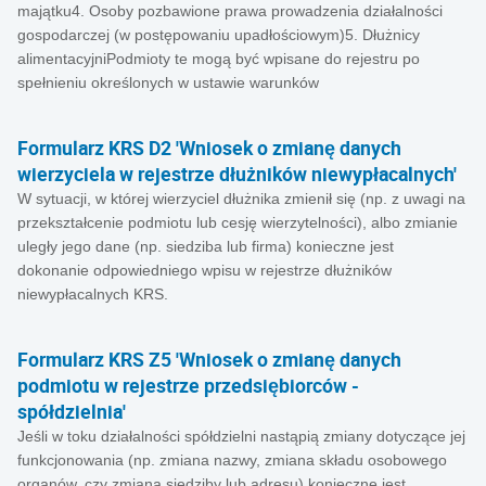
majątku4. Osoby pozbawione prawa prowadzenia działalności
gospodarczej (w postępowaniu upadłościowym)5. Dłużnicy
alimentacyjniPodmioty te mogą być wpisane do rejestru po
spełnieniu określonych w ustawie warunków
Formularz KRS D2 'Wniosek o zmianę danych
wierzyciela w rejestrze dłużników niewypłacalnych'
W sytuacji, w której wierzyciel dłużnika zmienił się (np. z uwagi na
przekształcenie podmiotu lub cesję wierzytelności), albo zmianie
uległy jego dane (np. siedziba lub firma) konieczne jest
dokonanie odpowiedniego wpisu w rejestrze dłużników
niewypłacalnych KRS.
Formularz KRS Z5 'Wniosek o zmianę danych
podmiotu w rejestrze przedsiębiorców -
spółdzielnia'
Jeśli w toku działalności spółdzielni nastąpią zmiany dotyczące jej
funkcjonowania (np. zmiana nazwy, zmiana składu osobowego
organów, czy zmiana siedziby lub adresu) konieczne jest