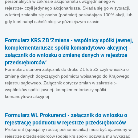
personalnych w zakresie akcjonariatu uwzględnianego w
rejestrze- czyli jedynego akcjonariusza. Składa się go w sytuacji,
w której zmieniła się osoba (podmiot) posiadająca 100% akcji, lub
gdy ktoś nabył całość akcji w późniejszym czasie.
Formularz KRS ZB 'Zmiana - wspólnicy spółki jawnej,
komplementariusze spółki komandytowo-akcyjnej -
załącznik do wniosku o zmianę danych w rejestrze
przedsiębiorców'
Formularz stanowi załącznik do druku Z1 lub Z2 czyli wniosku o
zmianę danych dotyczących podmiotu wpisanego do Krajowego
rejestru sądowego. Załącznik dotyczy zmian w zakresie :-
wspólników spółki jawnej- komplementariuszy spółki
komandytowo akcyjnej
Formularz WL Prokurenci - załącznik do wniosku o
rejestrację podmiotu w rejestrze przedsiębiorców
Prokurent (specjalny rodzaj pełnomocnika) musi być ujawniony w
rejestrze przedsiębiorców (odpis krs spółki pozwala mu wykazać