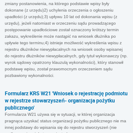
zmiany postanowienia, na którego podstawie wpisy były
dokonane (z urzędu)2) uchylenia orzeczenia o ogłoszeniu
upadłości (z urzędu);3) upływu 10 lat od dokonania wpisu (z
urzędu), jeżeli natomiast w orzeczeniu sądu prowadzącego
postępowanie upadłościowe został oznaczony krótszy termin
zakazu, wykreślenie może nastąpić na wniosek dłużnika po
upływie tego terminu;4) istnieje możliwość wykreślenia wpisu z
rejestru dłużników niewypłacalnych na wniosek osoby wpisanej
do rejestru dłużników niewypłacalnych, gdy tytuł wykonawczy (np.
wyrok sądowy opatrzony klauzulą wykonalności), który stanowił
podstawę wpisu, został prawomocnym orzeczeniem sądu
pozbawiony wykonalności.
Formularz KRS W21 'Wniosek o rejestrację podmiotu
w rejestrze stowarzyszeń- organizacja pożytku
publicznego'
Formularza W21 używa się w sytuacji, w której organizacja
pragnąca uzyskać status organizacji pożytku publicznego nie ma
innej podstawy do wpisania się do rejestru stworzyszeń (nie