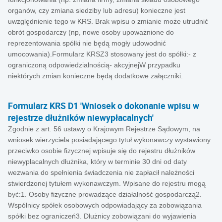
organów, czy zmiana siedziby lub adresu) konieczne jest
uwzględnienie tego w KRS. Brak wpisu o zmianie może utrudnić
obrót gospodarczy (np, nowe osoby upoważnione do
reprezentowania spółki nie będą mogły udowodnić
umocowania).Formularz KRSZ3 stosowany jest do spółki:- z
ograniczoną odpowiedzialnością- akcyjnejW przypadku
niektórych zmian konieczne będą dodatkowe załączniki.
Formularz KRS D1 'Wniosek o dokonanie wpisu w
rejestrze dłużników niewypłacalnych'
Zgodnie z art. 56 ustawy o Krajowym Rejestrze Sądowym, na
wniosek wierzyciela posiadającego tytuł wykonawczy wystawiony
przeciwko osobie fizycznej wpisuje się do rejestru dłużników
niewypłacalnych dłużnika, który w terminie 30 dni od daty
wezwania do spełnienia świadczenia nie zapłacił należności
stwierdzonej tytułem wykonawczym. Wpisane do rejestru mogą
być:1. Osoby fizyczne prowadzące działalność gospodarczą2.
Wspólnicy spółek osobowych odpowiadający za zobowiązania
spółki bez ograniczeń3. Dłużnicy zobowiązani do wyjawienia