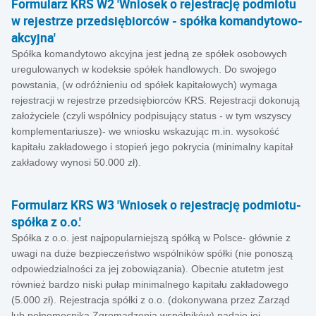
Formularz KRS W2 'Wniosek o rejestrację podmiotu
w rejestrze przedsiębiorców - spółka komandytowo-
akcyjna'
Spółka komandytowo akcyjna jest jedną ze spółek osobowych
uregulowanych w kodeksie spółek handlowych. Do swojego
powstania, (w odróżnieniu od spółek kapitałowych) wymaga
rejestracji w rejestrze przedsiębiorców KRS. Rejestracji dokonują
założyciele (czyli wspólnicy podpisujący status - w tym wszyscy
komplementariusze)- we wniosku wskazując m.in. wysokość
kapitału zakładowego i stopień jego pokrycia (minimalny kapitał
zakładowy wynosi 50.000 zł).
Formularz KRS W3 'Wniosek o rejestrację podmiotu-
spółka z o.o.'
Spółka z o.o. jest najpopularniejszą spółką w Polsce- głównie z
uwagi na duże bezpieczeństwo wspólników spółki (nie ponoszą
odpowiedzialności za jej zobowiązania). Obecnie atutetm jest
również bardzo niski pułap minimalnego kapitału zakładowego
(5.000 zł). Rejestracja spółki z o.o. (dokonywana przez Zarząd
lub pełnomocnika Zgromadzenia wspólników) nadaje jej