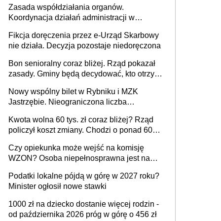
Zasada współdziałania organów.
Koordynacja działań administracji w
sprawach złożonych
Fikcja doręczenia przez e-Urząd Skarbowy
nie działa. Decyzja pozostaje niedoręczona
Bon senioralny coraz bliżej. Rząd pokazał
zasady. Gminy będą decydować, kto otrzyma
wsparcie jako pierwszy
Nowy wspólny bilet w Rybniku i MZK
Jastrzębie. Nieograniczona liczba
przejazdów za 16 zł
Kwota wolna 60 tys. zł coraz bliżej? Rząd
policzył koszt zmiany. Chodzi o ponad 60
mld zł
Czy opiekunka może wejść na komisję
WZON? Osoba niepełnosprawna jest na
wózku [Konwencja ONZ z 2006 r.]
Podatki lokalne pójdą w górę w 2027 roku?
Minister ogłosił nowe stawki
1000 zł na dziecko dostanie więcej rodzin -
od października 2026 próg w górę o 456 zł