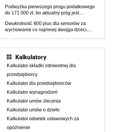
Podwyżka pierwszego progu podatkowego
do 171 000 zł, bo aktualny próg jest
„nieadekwatny do kosztów życia obywateli”
Dwukrotność 800 plus dla seniorów za
– zapadła decyzja Sejmu
wychowanie co najmniej dwojga dzieci,
które „pracują w Polsce i zasilają budżet
państwa poprzez płacenie podatków?
Zapadła decyzja Sejmu
Kalkulatory
Kalkulator składki zdrowotnej dla
przedsiębiorcy
Kalkulator dla przedsiębiorców
Kalkulator wynagrodzeń
Kalkulator umów zlecenia
Kalkulator umów o dzieło
Kalkulator odsetek ustawowych za
opóźnienie