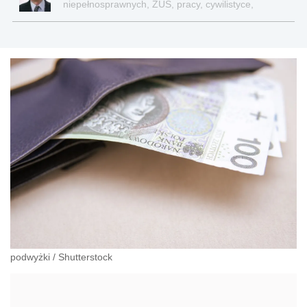
niepełnosprawnych, ZUS, pracy, cywilistyce,
administracji, przedsiębiorcach, podatkach
podwyżki
/
Shutterstock