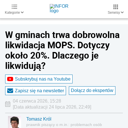
Kategorie
Serwisy
W gminach trwa dobrowolna
likwidacja MOPS. Dotyczy
około 20%. Dlaczego je
likwidują?
Subskrybuj nas na Youtube
Dołącz do ekspertów
Zapisz się na newsletter
04 czerwca 2026, 15:28
[Data aktualizacji 24 lipca 2026, 22:49]
Tomasz Król
prawnik piszący o m.in.: problemach osób