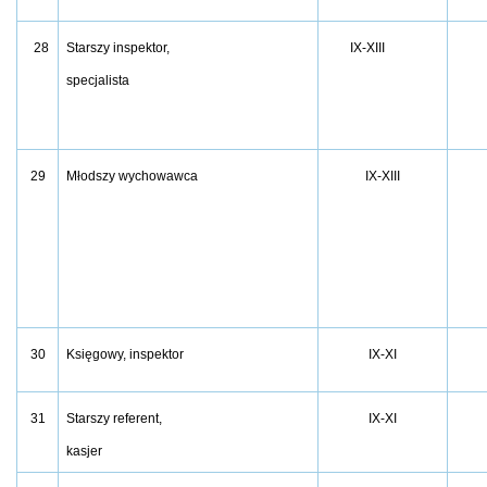
28
Starszy inspektor,
IX-XIII
specjalista
29
IX-XIII
Młodszy wychowawca
30
IX-XI
Księgowy, inspektor
31
IX-XI
Starszy referent,
kasjer