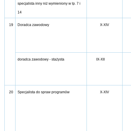
specjalista inny niż wymieniony w lp. 7 i
14
19
Doradca zawodowy
X-XIV
doradca zawodowy - stażysta
IX-XII
20
Specjalista do spraw programów
X-XIV