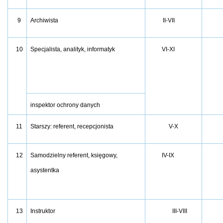
9
Archiwista
II-VII
10
Specjalista, analityk, informatyk
VI-XI
inspektor ochrony danych
11
Starszy: referent, recepcjonista
V-X
12
Samodzielny referent, księgowy,
IV-IX
asystentka
13
Instruktor
III-VIII