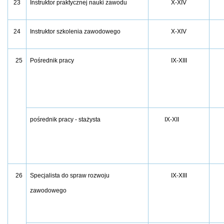
23
Instruktor praktycznej nauki zawodu
X-XIV
24
Instruktor szkolenia zawodowego
X-XIV
25
Pośrednik pracy
IX-XIII
pośrednik pracy - stażysta
IX-XII
26
Specjalista do spraw rozwoju
IX-XIII
zawodowego