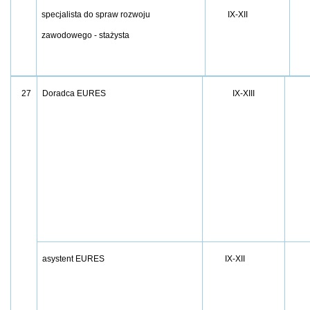
specjalista do spraw rozwoju
IX-XII
zawodowego - stażysta
IX-XIII
27
Doradca EURES
asystent EURES
IX-XII