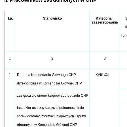
II. Pracowników zatrudnionych w OHP
Lp.
Stanowisko
Kategoria
zaszeregowania
d
fun
1
2
3
1
Doradca Komendanta Głównego OHP,
XVIII-XXI
dyrektor biura w Komendzie Głównej OHP
zastępca głównego księgowego budżetu OHP
inspektor ochrony danych / pełnomocnik do
spraw ochrony informacji niejawnych i spraw
obronnych w Komendzie Głównej OHP