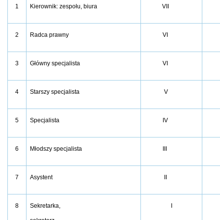
1
Kierownik: zespołu, biura
VII
2
Radca prawny
VI
3
Główny specjalista
VI
4
Starszy specjalista
V
5
Specjalista
IV
6
Młodszy specjalista
III
7
Asystent
II
8
Sekretarka,
I