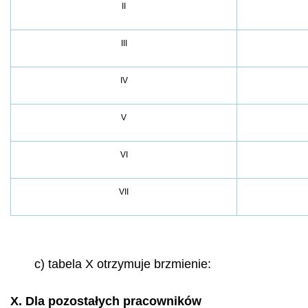
II
III
IV
V
VI
VII
c) tabela X otrzymuje brzmienie:
X. Dla pozostałych pracowników