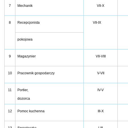
7
VII-X
Mechanik
8
Recepcjonista
VII-IX
pokojowa
9
VII-VIII
Magazynier
10
V-VII
Pracownik gospodarczy
11
IV-V
Portier,
dozorca
12
III-X
Pomoc kuchenna
13
I-III
Sprzątaczka