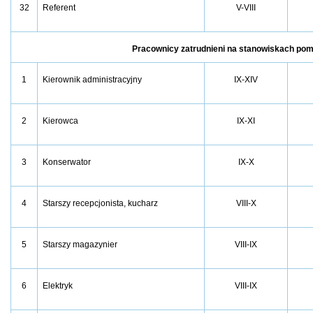
32
V-VIII
Referent
Pracownicy zatrudnieni na stanowiskach po
1
IX-XIV
Kierownik administracyjny
2
IX-XI
Kierowca
3
IX-X
Konserwator
4
VIII-X
Starszy recepcjonista, kucharz
5
VIII-IX
Starszy magazynier
6
VIII-IX
Elektryk