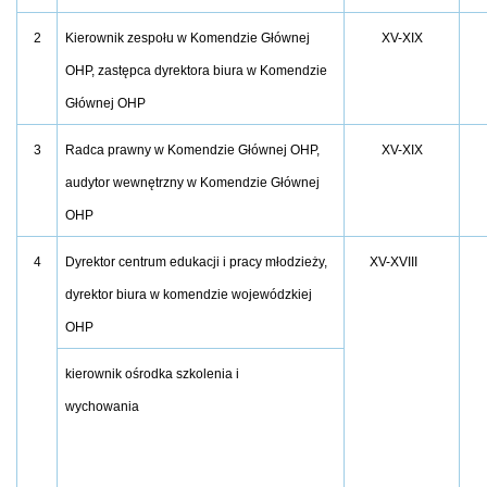
2
Kierownik zespołu w Komendzie Głównej
XV-XIX
OHP, zastępca dyrektora biura w Komendzie
Głównej OHP
3
Radca prawny w Komendzie Głównej OHP,
XV-XIX
audytor wewnętrzny w Komendzie Głównej
OHP
4
Dyrektor centrum edukacji i pracy młodzieży,
XV-XVIII
dyrektor biura w komendzie wojewódzkiej
OHP
kierownik ośrodka szkolenia i
wychowania