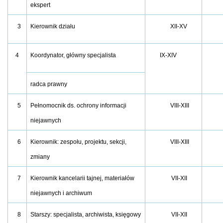
ekspert
3
Kierownik działu
XII-XV
4
Koordynator, główny specjalista
IX-XIV
radca prawny
5
Pełnomocnik ds. ochrony informacji
VIII-XIII
niejawnych
6
Kierownik: zespołu, projektu, sekcji,
VIII-XIII
zmiany
7
Kierownik kancelarii tajnej, materiałów
VII-XII
niejawnych i archiwum
8
Starszy: specjalista, archiwista, księgowy
VII-XII