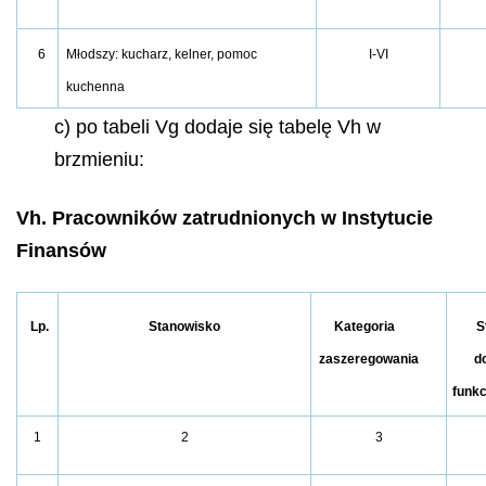
6
Młodszy: kucharz, kelner, pomoc
I-VI
kuchenna
c) po tabeli Vg dodaje się tabelę Vh w
brzmieniu:
Vh. Pracowników zatrudnionych w Instytucie
Finansów
Lp.
Stanowisko
Kategoria
S
zaszeregowania
d
funkc
1
2
3