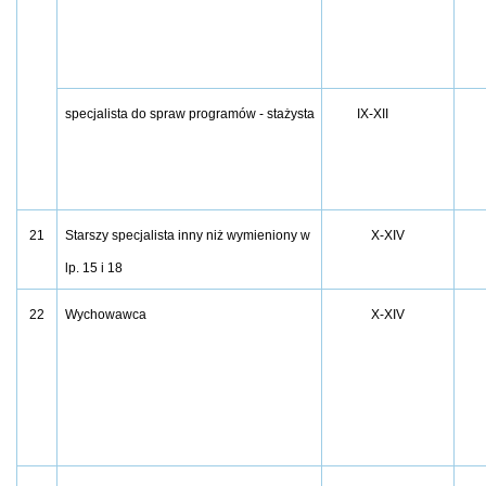
specjalista do spraw programów - stażysta
IX-XII
21
Starszy specjalista inny niż wymieniony w
X-XIV
lp. 15 i 18
22
Wychowawca
X-XIV