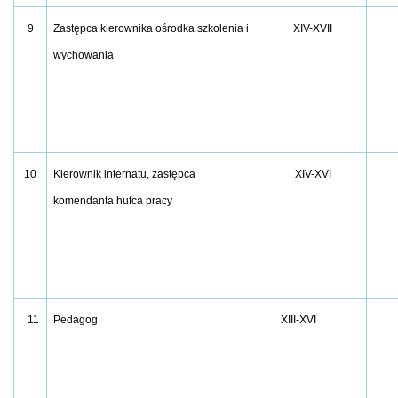
9
XIV-XVII
Zastępca kierownika ośrodka szkolenia i
wychowania
10
XIV-XVI
Kierownik internatu, zastępca
komendanta hufca pracy
11
Pedagog
XIII-XVI