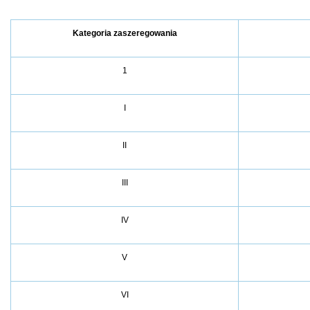
Kategoria zaszeregowania
1
I
II
III
IV
V
VI