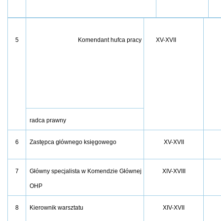
5
Komendant hufca prac
y
XV-XVII
radca prawny
6
XV-XVII
Zastępca głównego księgowego
7
XIV-XVIII
Główny specjalista w Komendzie Głównej
OHP
8
XIV-XVII
Kierownik warsztatu