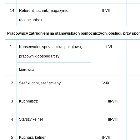
14
Referent, technik, magazynier,
II-VII
recepcjonista
Pracownicy zatrudnieni na stanowiskach pomocniczych, obsługi, przy spo
1
Konserwator, sprzątaczka, pokojowa,
I-VI
pracownik gospodarczy
kierowca
2
Szef kuchni, szef zmiany
IV-IX
3
Kuchmistrz
III-VIII
4
Starszy kelner
III-VIII
5
Kucharz, kelner
II-VII