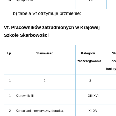
b) tabela Vf otrzymuje brzmienie:
Vf. Pracowników zatrudnionych w Krajowej
Szkole Skarbowości
Lp.
Stanowisko
Kategoria
St
zaszeregowania
do
funkcy
1
2
3
1
Kierownik filii
XIII-XVI
2
Konsultant merytoryczny, doradca,
XII-XV