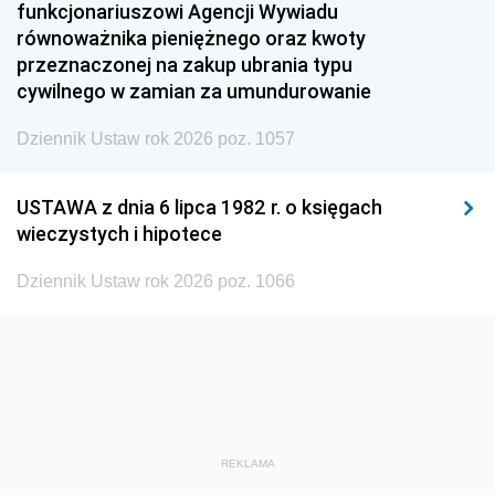
funkcjonariuszowi Agencji Wywiadu
1948
1947
1946
równoważnika pieniężnego oraz kwoty
1945
1944
1939
przeznaczonej na zakup ubrania typu
cywilnego w zamian za umundurowanie
1938
1937
1936
Dziennik Ustaw rok 2026 poz. 1057
1935
1934
1933
1932
1931
1930
USTAWA z dnia 6 lipca 1982 r. o księgach
1929
1928
1927
wieczystych i hipotece
1926
1925
1924
Dziennik Ustaw rok 2026 poz. 1066
1923
1922
1921
1920
1919
1918
REKLAMA