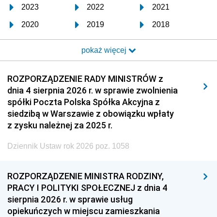
2023
2022
2021
2020
2019
2018
2017
2016
2015
pokaż więcej
2014
2013
2012
2011
2010
2009
ROZPORZĄDZENIE RADY MINISTRÓW z
dnia 4 sierpnia 2026 r. w sprawie zwolnienia
2008
2007
2006
spółki Poczta Polska Spółka Akcyjna z
2005
2004
2003
siedzibą w Warszawie z obowiązku wpłaty
z zysku należnej za 2025 r.
2002
2001
2000
Dziennik Ustaw rok 2026 poz. 1058
1999
1998
1997
1996
1995
1994
ROZPORZĄDZENIE MINISTRA RODZINY,
1993
1992
1991
PRACY I POLITYKI SPOŁECZNEJ z dnia 4
sierpnia 2026 r. w sprawie usług
1990
1989
1988
opiekuńczych w miejscu zamieszkania
1987
1986
1985