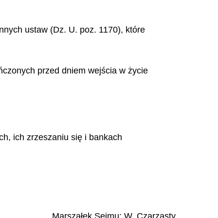
innych ustaw (Dz. U. poz. 1170), które
ończonych przed dniem wejścia w życie
ch, ich zrzeszaniu się i bankach
Marszałek Sejmu
:
W.
Czarzasty