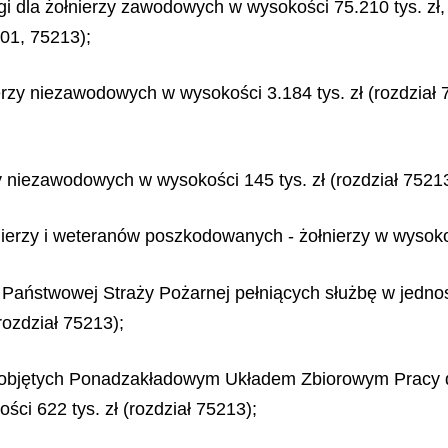
 dla żołnierzy zawodowych w wysokości 75.210 tys. zł,
001, 75213);
rzy niezawodowych w wysokości 3.184 tys. zł (rozdział 7
y niezawodowych w wysokości 145 tys. zł (rozdział 75213
erzy i weteranów poszkodowanych - żołnierzy w wysokośc
 Państwowej Straży Pożarnej pełniących służbę w jedn
rozdział 75213);
w objętych Ponadzakładowym Układem Zbiorowym Pracy
ci 622 tys. zł (rozdział 75213);