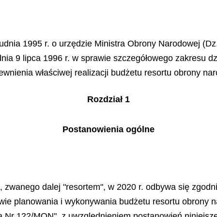
dnia 1995 r. o urzędzie Ministra Obrony Narodowej (Dz. U.
dnia 9 lipca 1996 r. w sprawie szczegółowego zakresu dz
ewnienia właściwej realizacji budżetu resortu obrony nar
Rozdział 1
Postanowienia ogólne
, zwanego dalej "resortem", w 2020 r. odbywa się zgod
wie planowania i wykonywania budżetu resortu obrony na
ją Nr 122/MON", z uwzględnieniem postanowień niniejszej