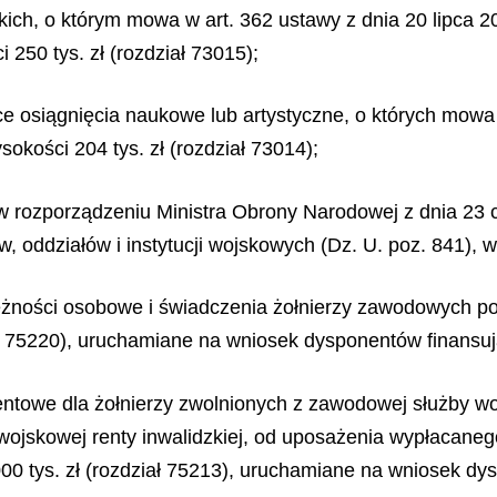
ich, o którym mowa w art. 362 ustawy z dnia 20 lipca 20
 250 tys. zł (rozdział 73015);
e osiągnięcia naukowe lub artystyczne, o których mowa w
okości 204 tys. zł (rozdział 73014);
w rozporządzeniu Ministra Obrony Narodowej z dnia 23 
w, oddziałów i instytucji wojskowych (Dz. U. poz. 841), w
eżności osobowe i świadczenia żołnierzy zawodowych p
3, 75220), uruchamiane na wniosek dysponentów finansuj
rentowe dla żołnierzy zwolnionych z zawodowej służby w
ojskowej renty inwalidzkiej, od uposażenia wypłacanego
000 tys. zł (rozdział 75213), uruchamiane na wniosek dy