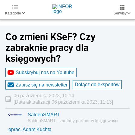
Kategorie
Serwisy
Co zmieni KSeF? Czy
zabraknie pracy dla
księgowych?
Subskrybuj nas na Youtube
Dołącz do ekspertów
Zapisz się na newsletter
06 października 2023, 10:14
[Data aktualizacji 06 października 2023, 11:13]
SaldeoSMART
SaldeoSMART - zaufany partner w księgowości
oprac. Adam Kuchta