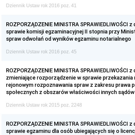
Dziennik Ustaw rok 2016 poz. 41
ROZPORZĄDZENIE MINISTRA SPRAWIEDLIWOŚCI z dnia
sprawie komisji egzaminacyjnej II stopnia przy Mini
spraw odwołań od wyników egzaminu notarialnego
Dziennik Ustaw rok 2016 poz. 45
ROZPORZĄDZENIE MINISTRA SPRAWIEDLIWOŚCI z dni
zmieniające rozporządzenie w sprawie przekazania
rejonowym rozpoznawania spraw z zakresu prawa p
społecznych z obszarów właściwości innych sądów
Dziennik Ustaw rok 2015 poz. 2248
ROZPORZĄDZENIE MINISTRA SPRAWIEDLIWOŚCI z dnia
sprawie egzaminu dla osób ubiegających się o licen