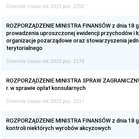
Dziennik Ustaw rok 2015 poz. 2252
ROZPORZĄDZENIE MINISTRA FINANSÓW z dnia 18 gru
prowadzenia uproszczonej ewidencji przychodów i 
organizacje pozarządowe oraz stowarzyszenia jed
terytorialnego
Dziennik Ustaw rok 2015 poz. 2178
ROZPORZĄDZENIE MINISTRA SPRAW ZAGRANICZNYCH
r. w sprawie opłat konsularnych
Dziennik Ustaw rok 2015 poz. 2237
ROZPORZĄDZENIE MINISTRA FINANSÓW z dnia 18 gru
kontroli niektórych wyrobów akcyzowych