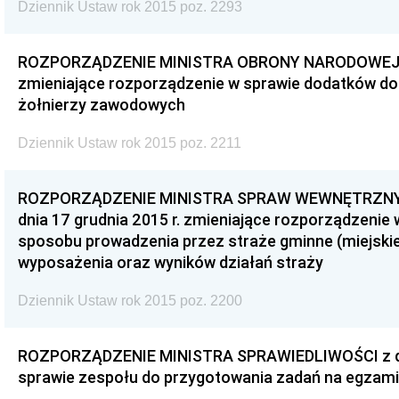
Dziennik Ustaw rok 2015 poz. 2293
ROZPORZĄDZENIE MINISTRA OBRONY NARODOWEJ z d
zmieniające rozporządzenie w sprawie dodatków d
żołnierzy zawodowych
Dziennik Ustaw rok 2015 poz. 2211
ROZPORZĄDZENIE MINISTRA SPRAW WEWNĘTRZNYC
dnia 17 grudnia 2015 r. zmieniające rozporządzenie 
sposobu prowadzenia przez straże gminne (miejskie)
wyposażenia oraz wyników działań straży
Dziennik Ustaw rok 2015 poz. 2200
ROZPORZĄDZENIE MINISTRA SPRAWIEDLIWOŚCI z dnia
sprawie zespołu do przygotowania zadań na egzamin