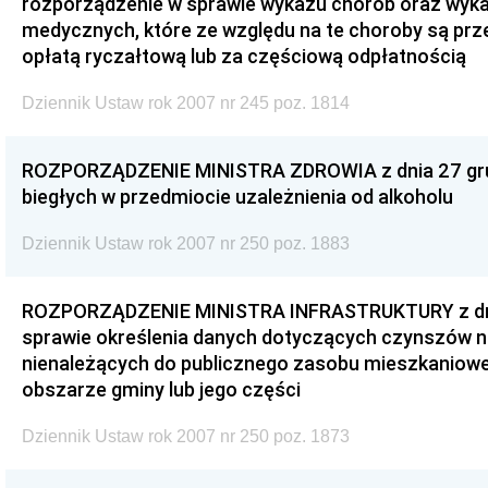
rozporządzenie w sprawie wykazu chorób oraz wyka
medycznych, które ze względu na te choroby są prz
opłatą ryczałtową lub za częściową odpłatnością
Dziennik Ustaw rok 2007 nr 245 poz. 1814
ROZPORZĄDZENIE MINISTRA ZDROWIA z dnia 27 grud
biegłych w przedmiocie uzależnienia od alkoholu
Dziennik Ustaw rok 2007 nr 250 poz. 1883
ROZPORZĄDZENIE MINISTRA INFRASTRUKTURY z dnia
sprawie określenia danych dotyczących czynszów n
nienależących do publicznego zasobu mieszkaniow
obszarze gminy lub jego części
Dziennik Ustaw rok 2007 nr 250 poz. 1873