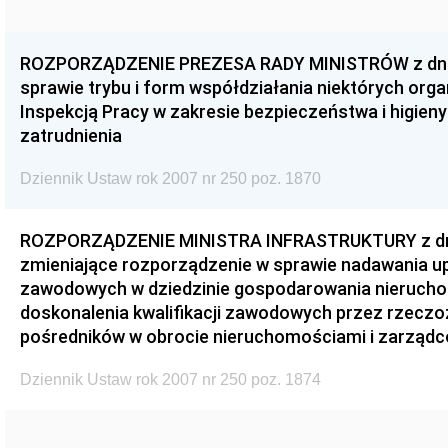
ROZPORZĄDZENIE PREZESA RADY MINISTRÓW z dnia 
sprawie trybu i form współdziałania niektórych or
Inspekcją Pracy w zakresie bezpieczeństwa i higieny
zatrudnienia
Dziennik Ustaw rok 2007 nr 250 poz. 1870
ROZPORZĄDZENIE MINISTRA INFRASTRUKTURY z dnia
zmieniające rozporządzenie w sprawie nadawania upr
zawodowych w dziedzinie gospodarowania nieruch
doskonalenia kwalifikacji zawodowych przez rzec
pośredników w obrocie nieruchomościami i zarząd
Dziennik Ustaw rok 2007 nr 250 poz. 1874