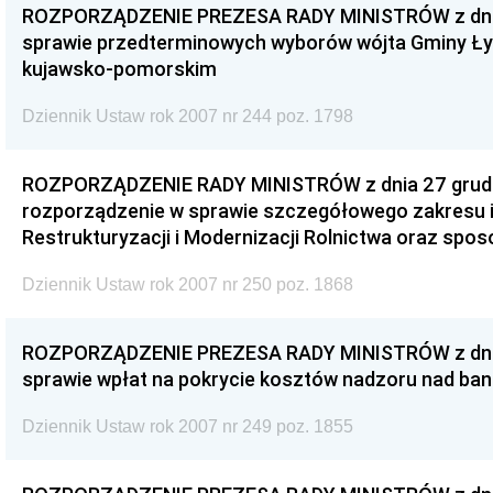
ROZPORZĄDZENIE PREZESA RADY MINISTRÓW z dnia 
sprawie przedterminowych wyborów wójta Gminy Ł
kujawsko-pomorskim
Dziennik Ustaw rok 2007 nr 244 poz. 1798
ROZPORZĄDZENIE RADY MINISTRÓW z dnia 27 grudni
rozporządzenie w sprawie szczegółowego zakresu i 
Restrukturyzacji i Modernizacji Rolnictwa oraz sposo
Dziennik Ustaw rok 2007 nr 250 poz. 1868
ROZPORZĄDZENIE PREZESA RADY MINISTRÓW z dnia 
sprawie wpłat na pokrycie kosztów nadzoru nad ba
Dziennik Ustaw rok 2007 nr 249 poz. 1855