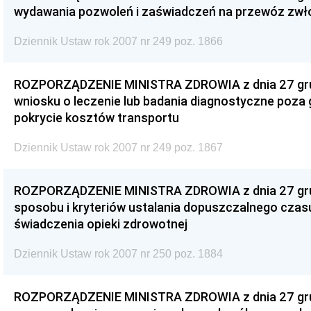
wydawania pozwoleń i zaświadczeń na przewóz zwło
Dziennik Ustaw rok 2007 nr 249 poz. 1866
ROZPORZĄDZENIE MINISTRA ZDROWIA z dnia 27 grud
wniosku o leczenie lub badania diagnostyczne poza 
pokrycie kosztów transportu
Dziennik Ustaw rok 2007 nr 249 poz. 1867
ROZPORZĄDZENIE MINISTRA ZDROWIA z dnia 27 grud
sposobu i kryteriów ustalania dopuszczalnego czas
świadczenia opieki zdrowotnej
Dziennik Ustaw rok 2007 nr 250 poz. 1884
ROZPORZĄDZENIE MINISTRA ZDROWIA z dnia 27 grud