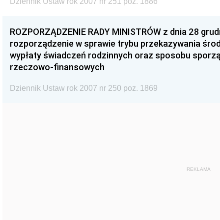
Dziennik Ustaw rok 2007 nr 251 poz. 1886
ROZPORZĄDZENIE RADY MINISTRÓW z dnia 28 grudni
rozporządzenie w sprawie trybu przekazywania śro
wypłaty świadczeń rodzinnych oraz sposobu sporz
rzeczowo-finansowych
Dziennik Ustaw rok 2007 nr 250 poz. 1869
REKLAMA