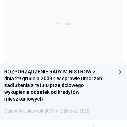
1960
1959
1958
1957
1956
1955
REKLAMA
1954
1953
1952
1951
1950
1949
1948
1947
1946
1945
1944
1939
1938
1937
1936
ROZPORZĄDZENIE RADY MINISTRÓW z
1935
1934
1933
dnia 29 grudnia 2009 r. w sprawie umorzeń
zadłużenia z tytułu przejściowego
1932
1931
1930
wykupienia odsetek od kredytów
1929
1928
1927
mieszkaniowych
1926
1925
1924
Dziennik Ustaw rok 2009 nr 226 poz. 1815
1923
1922
1921