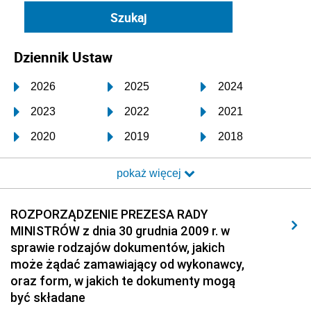
Dziennik Ustaw
2026
2025
2024
2023
2022
2021
2020
2019
2018
2017
2016
2015
pokaż więcej
2014
2013
2012
2011
2010
2009
ROZPORZĄDZENIE PREZESA RADY
MINISTRÓW z dnia 30 grudnia 2009 r. w
2008
2007
2006
sprawie rodzajów dokumentów, jakich
2005
2004
2003
może żądać zamawiający od wykonawcy,
oraz form, w jakich te dokumenty mogą
2002
2001
2000
być składane