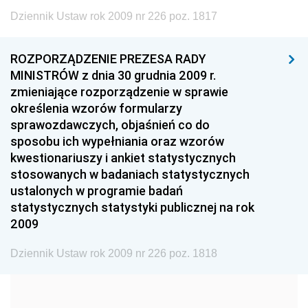
1999
1998
1997
Dziennik Ustaw rok 2009 nr 226 poz. 1817
1996
1995
1994
1993
1992
1991
ROZPORZĄDZENIE PREZESA RADY
MINISTRÓW z dnia 30 grudnia 2009 r.
1990
1989
1988
zmieniające rozporządzenie w sprawie
1987
1986
1985
określenia wzorów formularzy
sprawozdawczych, objaśnień co do
1984
1983
1982
sposobu ich wypełniania oraz wzorów
1981
1980
1979
kwestionariuszy i ankiet statystycznych
stosowanych w badaniach statystycznych
1978
1977
1976
ustalonych w programie badań
1975
1974
1973
statystycznych statystyki publicznej na rok
2009
1972
1971
1970
1969
1968
1967
Dziennik Ustaw rok 2009 nr 226 poz. 1818
1966
1965
1964
1963
1962
1961