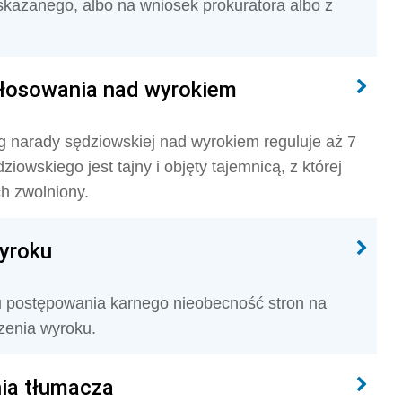
kazanego, albo na wniosek prokuratora albo z
 głosowania nad wyrokiem
 narady sędziowskiej nad wyrokiem reguluje aż 7
iowskiego jest tajny i objęty tajemnicą, z której
h zwolniony.
yroku
su postępowania karnego nieobecność stron na
zenia wyroku.
ia tłumacza