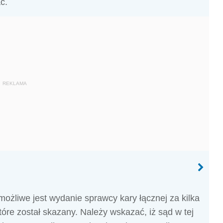
ć.
REKLAMA
żliwe jest wydanie sprawcy kary łącznej za kilka
óre został skazany. Należy wskazać, iż sąd w tej