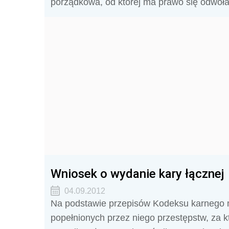
porządkowa, od której ma prawo się odwoła
Wniosek o wydanie kary łącznej
04.09.2012
Na podstawie przepisów Kodeksu karnego mo
popełnionych przez niego przestępstw, za kt