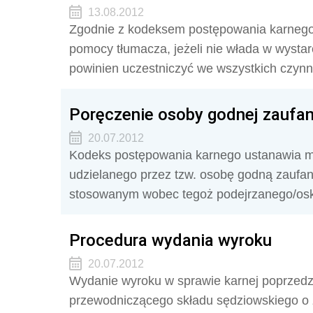
13.08.2012
Zgodnie z kodeksem postępowania karnego,
pomocy tłumacza, jeżeli nie włada w wystar
powinien uczestniczyć we wszystkich czyn
Poręczenie osoby godnej zaufan
20.07.2012
Kodeks postępowania karnego ustanawia m
udzielanego przez tzw. osobę godną zaufan
stosowanym wobec tegoż podejrzanego/osk
Procedura wydania wyroku
20.07.2012
Wydanie wyroku w sprawie karnej poprzedza
przewodniczącego składu sędziowskiego o 