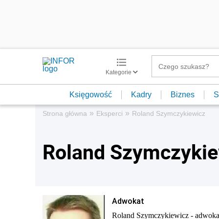
Kategorie
Księgowość
Kadry
Biznes
S
»
»
Strona główna
Eksperci
Roland Szymczykiewicz
Roland Szymczykie
Adwokat
Roland Szymczykiewicz - adwoka