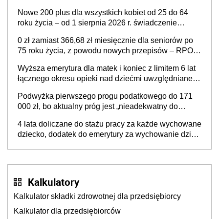
Nowe 200 plus dla wszystkich kobiet od 25 do 64
roku życia – od 1 sierpnia 2026 r. świadczenie
przysługuje w ramach nowego programu rządowego
0 zł zamiast 366,68 zł miesięcznie dla seniorów po
75 roku życia, z powodu nowych przepisów – RPO
interweniuje w sprawie iluzorycznego świadczenia
Wyższa emerytura dla matek i koniec z limitem 6 lat
łącznego okresu opieki nad dziećmi uwzględnianego
w wyliczaniu świadczenia emerytalnego – sprawa
Podwyżka pierwszego progu podatkowego do 171
już w Ministerstwie Rodziny, Pracy i Polityki
000 zł, bo aktualny próg jest „nieadekwatny do
Społecznej
kosztów życia obywateli” – zapadła decyzja Sejmu
4 lata doliczane do stażu pracy za każde wychowane
dziecko, dodatek do emerytury za wychowanie dzieci
i świadczenie także dla rodziców trójki dzieci. Znamy
stanowisko sejmowej komisji
Kalkulatory
Kalkulator składki zdrowotnej dla przedsiębiorcy
Kalkulator dla przedsiębiorców