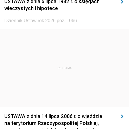
USTAWA z dnia 6 lipca 1982 r. o księgach
1929
1928
1927
wieczystych i hipotece
1926
1925
1924
Dziennik Ustaw rok 2026 poz. 1066
1923
1922
1921
1920
1919
1918
REKLAMA
USTAWA z dnia 14 lipca 2006 r. o wjeździe
na terytorium Rzeczypospolitej Polskiej,