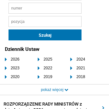
Dziennik Ustaw
2026
2025
2024
2023
2022
2021
2020
2019
2018
2017
2016
2015
pokaż więcej
2014
2013
2012
2011
2010
2009
ROZPORZĄDZENIE RADY MINISTRÓW z