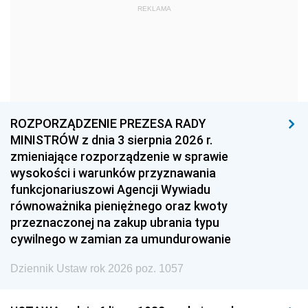
REKLAMA
1969
1968
1967
1966
1965
1964
1963
1962
1961
1960
1959
1958
1957
1956
1955
ROZPORZĄDZENIE PREZESA RADY
MINISTRÓW z dnia 3 sierpnia 2026 r.
1954
1953
1952
zmieniające rozporządzenie w sprawie
1951
1950
1949
wysokości i warunków przyznawania
funkcjonariuszowi Agencji Wywiadu
1948
1947
1946
równoważnika pieniężnego oraz kwoty
1945
1944
1939
przeznaczonej na zakup ubrania typu
cywilnego w zamian za umundurowanie
1938
1937
1936
Dziennik Ustaw rok 2026 poz. 1057
1935
1934
1933
1932
1931
1930