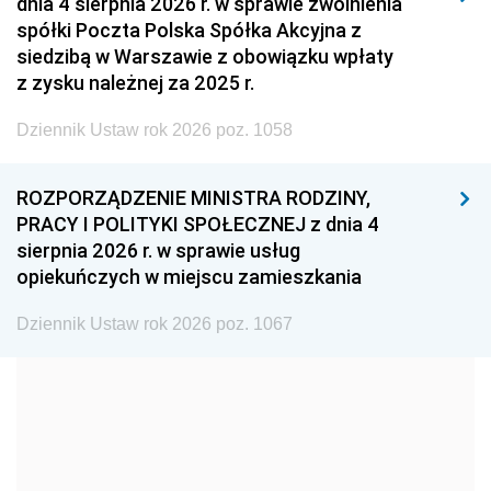
dnia 4 sierpnia 2026 r. w sprawie zwolnienia
2008
2007
2006
spółki Poczta Polska Spółka Akcyjna z
2005
2004
2003
siedzibą w Warszawie z obowiązku wpłaty
z zysku należnej za 2025 r.
2002
2001
2000
Dziennik Ustaw rok 2026 poz. 1058
1999
1998
1997
1996
1995
1994
ROZPORZĄDZENIE MINISTRA RODZINY,
1993
1992
1991
PRACY I POLITYKI SPOŁECZNEJ z dnia 4
sierpnia 2026 r. w sprawie usług
1990
1989
1988
opiekuńczych w miejscu zamieszkania
1987
1986
1985
Dziennik Ustaw rok 2026 poz. 1067
1984
1983
1982
1981
1980
1979
1978
1977
1976
1975
1974
1973
1972
1971
1970