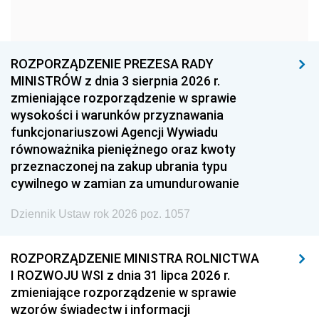
1963
1962
1961
1960
1959
1958
1957
1956
1955
ROZPORZĄDZENIE PREZESA RADY
MINISTRÓW z dnia 3 sierpnia 2026 r.
1954
1953
1952
zmieniające rozporządzenie w sprawie
1951
1950
1949
wysokości i warunków przyznawania
funkcjonariuszowi Agencji Wywiadu
1948
1947
1946
równoważnika pieniężnego oraz kwoty
1945
1944
1939
przeznaczonej na zakup ubrania typu
cywilnego w zamian za umundurowanie
1938
1937
1936
Dziennik Ustaw rok 2026 poz. 1057
1935
1934
1933
1932
1931
1930
ROZPORZĄDZENIE MINISTRA ROLNICTWA
1929
1928
1927
I ROZWOJU WSI z dnia 31 lipca 2026 r.
zmieniające rozporządzenie w sprawie
1926
1925
1924
wzorów świadectw i informacji
1923
1922
1921