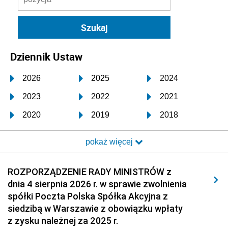
Dziennik Ustaw
2026
2025
2024
2023
2022
2021
2020
2019
2018
2017
2016
2015
pokaż więcej
2014
2013
2012
2011
2010
2009
ROZPORZĄDZENIE RADY MINISTRÓW z
dnia 4 sierpnia 2026 r. w sprawie zwolnienia
2008
2007
2006
spółki Poczta Polska Spółka Akcyjna z
2005
2004
2003
siedzibą w Warszawie z obowiązku wpłaty
z zysku należnej za 2025 r.
2002
2001
2000