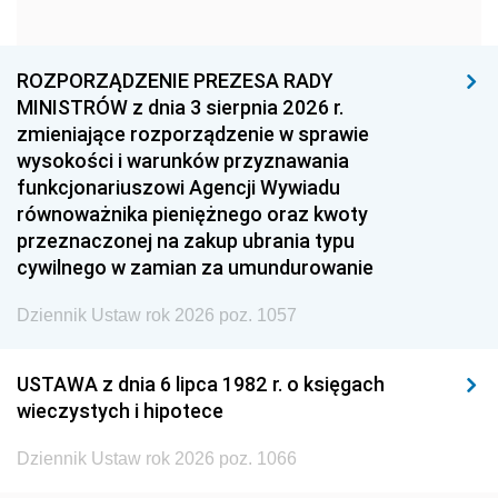
1960
1959
1958
1957
1956
1955
ROZPORZĄDZENIE PREZESA RADY
MINISTRÓW z dnia 3 sierpnia 2026 r.
1954
1953
1952
zmieniające rozporządzenie w sprawie
1951
1950
1949
wysokości i warunków przyznawania
funkcjonariuszowi Agencji Wywiadu
1948
1947
1946
równoważnika pieniężnego oraz kwoty
1945
1944
1939
przeznaczonej na zakup ubrania typu
cywilnego w zamian za umundurowanie
1938
1937
1936
Dziennik Ustaw rok 2026 poz. 1057
1935
1934
1933
1932
1931
1930
USTAWA z dnia 6 lipca 1982 r. o księgach
1929
1928
1927
wieczystych i hipotece
1926
1925
1924
Dziennik Ustaw rok 2026 poz. 1066
1923
1922
1921