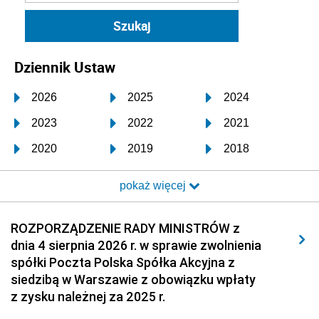
Dziennik Ustaw
2026
2025
2024
2023
2022
2021
2020
2019
2018
2017
2016
2015
pokaż więcej
2014
2013
2012
2011
2010
2009
ROZPORZĄDZENIE RADY MINISTRÓW z
dnia 4 sierpnia 2026 r. w sprawie zwolnienia
2008
2007
2006
spółki Poczta Polska Spółka Akcyjna z
2005
2004
2003
siedzibą w Warszawie z obowiązku wpłaty
z zysku należnej za 2025 r.
2002
2001
2000