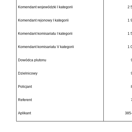
Komendant wojewódzki I kategorii
2 
Komendant rejonowy I kategorii
1 
Komendant komisariatu I kategorii
1 
Komendant komisariatu V kategorii
1 
Dowódca plutonu
Dzielnicowy
Policjant
Referent
Aplikant
385