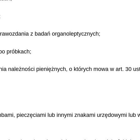
;
prawozdania z badań organoleptycznych;
po próbkach;
ia należności pieniężnych, o których mowa w art. 30 ust
mbami, pieczęciami lub innymi znakami urzędowymi lub w