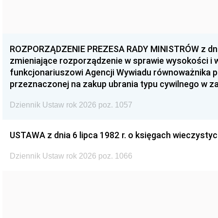
ROZPORZĄDZENIE PREZESA RADY MINISTRÓW z dnia 3
zmieniające rozporządzenie w sprawie wysokości i
funkcjonariuszowi Agencji Wywiadu równoważnika p
przeznaczonej na zakup ubrania typu cywilnego w 
Dziennik Ustaw rok 2026 poz. 1057
USTAWA z dnia 6 lipca 1982 r. o księgach wieczystyc
Dziennik Ustaw rok 2026 poz. 1066