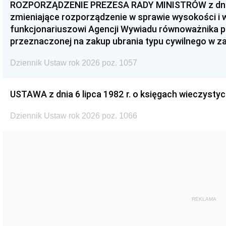
ROZPORZĄDZENIE PREZESA RADY MINISTRÓW z dnia 3
zmieniające rozporządzenie w sprawie wysokości i
funkcjonariuszowi Agencji Wywiadu równoważnika p
przeznaczonej na zakup ubrania typu cywilnego w 
Dziennik Ustaw rok 2026 poz. 1057
USTAWA z dnia 6 lipca 1982 r. o księgach wieczystyc
Dziennik Ustaw rok 2026 poz. 1066
REKLAMA