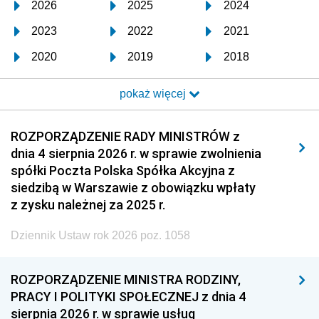
2026
2025
2024
2023
2022
2021
2020
2019
2018
2017
2016
2015
pokaż więcej
2014
2013
2012
2011
2010
2009
ROZPORZĄDZENIE RADY MINISTRÓW z
dnia 4 sierpnia 2026 r. w sprawie zwolnienia
2008
2007
2006
spółki Poczta Polska Spółka Akcyjna z
2005
2004
2003
siedzibą w Warszawie z obowiązku wpłaty
z zysku należnej za 2025 r.
2002
2001
2000
Dziennik Ustaw rok 2026 poz. 1058
1999
1998
1997
1996
1995
1994
ROZPORZĄDZENIE MINISTRA RODZINY,
1993
1992
1991
PRACY I POLITYKI SPOŁECZNEJ z dnia 4
sierpnia 2026 r. w sprawie usług
1990
1989
1988