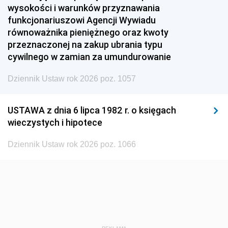
1951
1950
1949
wysokości i warunków przyznawania
funkcjonariuszowi Agencji Wywiadu
1948
1947
1946
równoważnika pieniężnego oraz kwoty
1945
1944
1939
przeznaczonej na zakup ubrania typu
cywilnego w zamian za umundurowanie
1938
1937
1936
Dziennik Ustaw rok 2026 poz. 1057
1935
1934
1933
1932
1931
1930
USTAWA z dnia 6 lipca 1982 r. o księgach
1929
1928
1927
wieczystych i hipotece
1926
1925
1924
Dziennik Ustaw rok 2026 poz. 1066
1923
1922
1921
1920
1919
1918