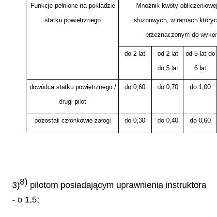
Funkcje pełnione na pokładzie
Mnożnik kwoty obliczeniowe
statku powietrznego
służbowych, w ramach któryc
przeznaczonym do wykon
do 2 lat
od 2 lat
od 5 lat do
do 5 lat
6 lat
dowódca statku powietrznego /
do 0,60
do 0,70
do 1,00
drugi pilot
pozostali członkowie załogi
do 0,30
do 0,40
do 0,60
8)
3)
pilotom posiadającym uprawnienia instruktora
- o 1,5;