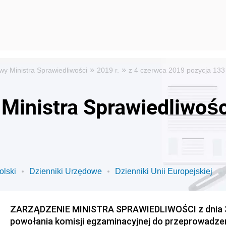
»
»
wy Ministra Sprawiedliwości
2019 r.
z 4 czerwca 2019 pozycja 133
Ministra Sprawiedliwośc
olski
Dzienniki Urzędowe
Dzienniki Unii Europejskiej
ZARZĄDZENIE MINISTRA SPRAWIEDLIWOŚCI z dnia 3 
powołania komisji egzaminacyjnej do przeprowadze