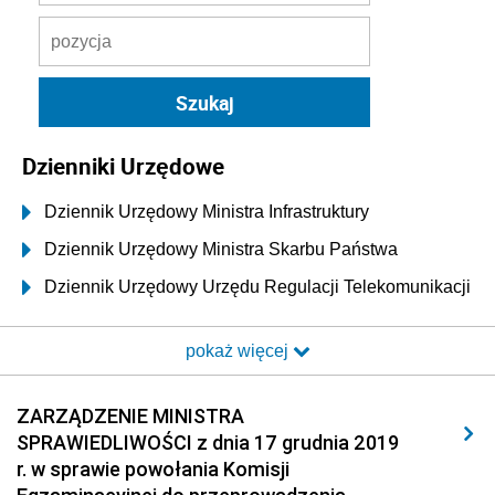
Dzienniki Urzędowe
Dziennik Urzędowy Ministra Infrastruktury
Dziennik Urzędowy Ministra Skarbu Państwa
Dziennik Urzędowy Urzędu Regulacji Telekomunikacji
i Poczty
pokaż więcej
Dziennik Urzędowy Ministra Transportu i Budownictwa
Dziennik Urzędowy Urzędu Komunikacji
ZARZĄDZENIE MINISTRA
Elektronicznej
SPRAWIEDLIWOŚCI z dnia 17 grudnia 2019
Dziennik Urzędowy Ministra Spraw Wewnętrznych i
r. w sprawie powołania Komisji
Administracji