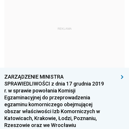
Dziennik Urzędowy Głównego Urzędu Statystycznego
Dziennik Urzędowy Ministra Kultury i Dziedzictwa
Narodowego
REKLAMA
Dziennik Urzędowy Komendy Głównej Policji
Dziennik Urzędowy Ministra Gospodarki
Dziennik Urzędowy Urzędu Ochrony Konkurencji i
Konsumentów
Dziennik Urzędowy Ministra Pracy i Polityki
Społecznej
ZARZĄDZENIE MINISTRA
SPRAWIEDLIWOŚCI z dnia 17 grudnia 2019
Dziennik Urzędowy Ministra Spraw Zagranicznych
r. w sprawie powołania Komisji
Dziennik Urzędowy Urzędu Lotnictwa Cywilnego
Egzaminacyjnej do przeprowadzenia
egzaminu komorniczego obejmującej
Dziennik Urzędowy Komisji Nadzoru Finansowego
obszar właściwości Izb Komorniczych w
Dziennik Urzędowy Ministerstwa Hutnictwa i
Katowicach, Krakowie, Łodzi, Poznaniu,
Przemysłu Maszynowego
Rzeszowie oraz we Wrocławiu