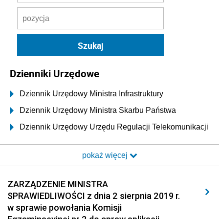
Dzienniki Urzędowe
Dziennik Urzędowy Ministra Infrastruktury
Dziennik Urzędowy Ministra Skarbu Państwa
Dziennik Urzędowy Urzędu Regulacji Telekomunikacji
i Poczty
pokaż więcej
Dziennik Urzędowy Ministra Transportu i Budownictwa
Dziennik Urzędowy Urzędu Komunikacji
ZARZĄDZENIE MINISTRA
Elektronicznej
SPRAWIEDLIWOŚCI z dnia 2 sierpnia 2019 r.
Dziennik Urzędowy Ministra Spraw Wewnętrznych i
w sprawie powołania Komisji
Administracji