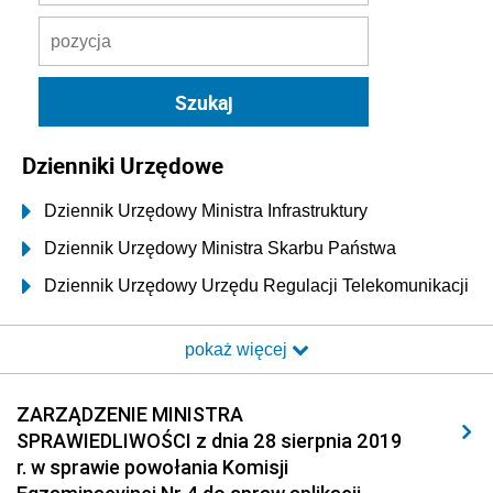
Dzienniki Urzędowe
Dziennik Urzędowy Ministra Infrastruktury
Dziennik Urzędowy Ministra Skarbu Państwa
Dziennik Urzędowy Urzędu Regulacji Telekomunikacji
i Poczty
pokaż więcej
Dziennik Urzędowy Ministra Transportu i Budownictwa
Dziennik Urzędowy Urzędu Komunikacji
ZARZĄDZENIE MINISTRA
Elektronicznej
SPRAWIEDLIWOŚCI z dnia 28 sierpnia 2019
Dziennik Urzędowy Ministra Spraw Wewnętrznych i
r. w sprawie powołania Komisji
Administracji