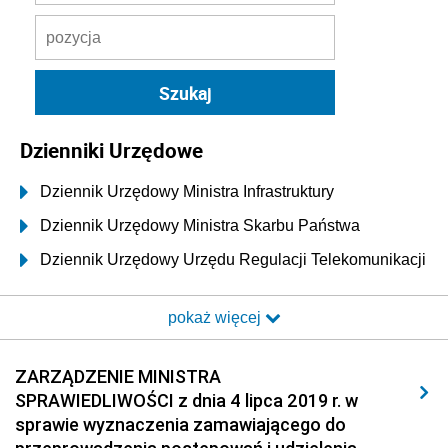
Dzienniki Urzędowe
Dziennik Urzędowy Ministra Infrastruktury
Dziennik Urzędowy Ministra Skarbu Państwa
Dziennik Urzędowy Urzędu Regulacji Telekomunikacji
i Poczty
pokaż więcej
Dziennik Urzędowy Ministra Transportu i Budownictwa
Dziennik Urzędowy Urzędu Komunikacji
ZARZĄDZENIE MINISTRA
Elektronicznej
SPRAWIEDLIWOŚCI z dnia 4 lipca 2019 r. w
Dziennik Urzędowy Ministra Spraw Wewnętrznych i
sprawie wyznaczenia zamawiającego do
Administracji