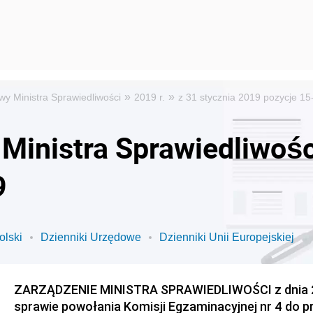
»
»
wy Ministra Sprawiedliwości
2019 r.
z 31 stycznia 2019 pozycje 15
Ministra Sprawiedliwośc
9
olski
Dzienniki Urzędowe
Dzienniki Unii Europejskiej
ZARZĄDZENIE MINISTRA SPRAWIEDLIWOŚCI z dnia 29
sprawie powołania Komisji Egzaminacyjnej nr 4 do