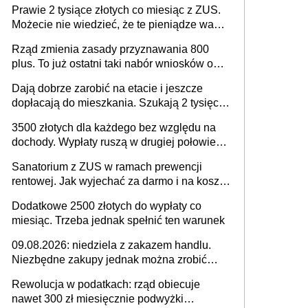
Prawie 2 tysiące złotych co miesiąc z ZUS.
Możecie nie wiedzieć, że te pieniądze wam
przysługują
Rząd zmienia zasady przyznawania 800
plus. To już ostatni taki nabór wniosków o
wypłatę świadczenia
Dają dobrze zarobić na etacie i jeszcze
dopłacają do mieszkania. Szukają 2 tysięcy
pracowników
3500 złotych dla każdego bez względu na
dochody. Wypłaty ruszą w drugiej połowie
sierpnia. Trzeba jednak złożyć wniosek
Sanatorium z ZUS w ramach prewencji
rentowej. Jak wyjechać za darmo i na koszt
urzędu ratować zdrowie?
Dodatkowe 2500 złotych do wypłaty co
miesiąc. Trzeba jednak spełnić ten warunek
09.08.2026: niedziela z zakazem handlu.
Niezbędne zakupy jednak można zrobić
przez cały dzień i w dużym wyborze
Rewolucja w podatkach: rząd obiecuje
nawet 300 zł miesięcznie podwyżki