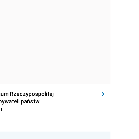
rium Rzeczypospolitej
obywateli państw
n