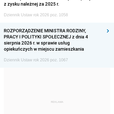
z zysku należnej za 2025 r.
2002
2001
2000
Dziennik Ustaw rok 2026 poz. 1058
1999
1998
1997
1996
1995
1994
ROZPORZĄDZENIE MINISTRA RODZINY,
1993
1992
1991
PRACY I POLITYKI SPOŁECZNEJ z dnia 4
sierpnia 2026 r. w sprawie usług
1990
1989
1988
opiekuńczych w miejscu zamieszkania
1987
1986
1985
Dziennik Ustaw rok 2026 poz. 1067
1984
1983
1982
1981
1980
1979
1978
1977
1976
1975
1974
1973
1972
1971
1970
REKLAMA
1969
1968
1967