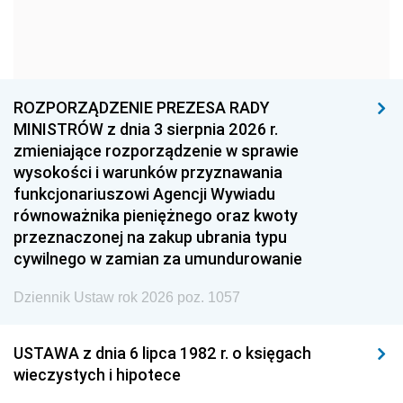
1966
1965
1964
1963
1962
1961
1960
1959
1958
1957
1956
1955
ROZPORZĄDZENIE PREZESA RADY
MINISTRÓW z dnia 3 sierpnia 2026 r.
1954
1953
1952
zmieniające rozporządzenie w sprawie
1951
1950
1949
wysokości i warunków przyznawania
funkcjonariuszowi Agencji Wywiadu
1948
1947
1946
równoważnika pieniężnego oraz kwoty
1945
1944
1939
przeznaczonej na zakup ubrania typu
cywilnego w zamian za umundurowanie
1938
1937
1936
Dziennik Ustaw rok 2026 poz. 1057
1935
1934
1933
1932
1931
1930
USTAWA z dnia 6 lipca 1982 r. o księgach
1929
1928
1927
wieczystych i hipotece
1926
1925
1924