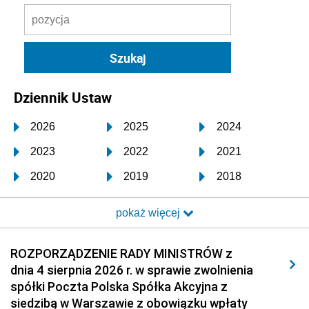
Dziennik Ustaw
2026
2025
2024
2023
2022
2021
2020
2019
2018
2017
2016
2015
pokaż więcej
2014
2013
2012
2011
2010
2009
ROZPORZĄDZENIE RADY MINISTRÓW z
dnia 4 sierpnia 2026 r. w sprawie zwolnienia
2008
2007
2006
spółki Poczta Polska Spółka Akcyjna z
2005
2004
2003
siedzibą w Warszawie z obowiązku wpłaty