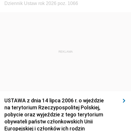
Dziennik Ustaw rok 2026 poz. 1066
1923
1922
1921
1920
1919
1918
REKLAMA
USTAWA z dnia 14 lipca 2006 r. o wjeździe
na terytorium Rzeczypospolitej Polskiej,
pobycie oraz wyjeździe z tego terytorium
obywateli państw członkowskich Unii
Europejskiej i członków ich rodzin