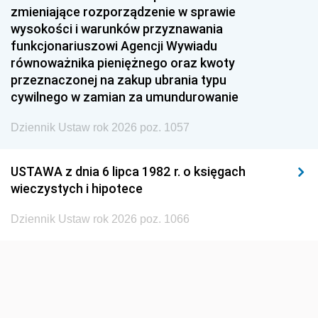
1954
1953
1952
zmieniające rozporządzenie w sprawie
1951
1950
1949
wysokości i warunków przyznawania
funkcjonariuszowi Agencji Wywiadu
1948
1947
1946
równoważnika pieniężnego oraz kwoty
1945
1944
1939
przeznaczonej na zakup ubrania typu
cywilnego w zamian za umundurowanie
1938
1937
1936
Dziennik Ustaw rok 2026 poz. 1057
1935
1934
1933
1932
1931
1930
USTAWA z dnia 6 lipca 1982 r. o księgach
1929
1928
1927
wieczystych i hipotece
1926
1925
1924
Dziennik Ustaw rok 2026 poz. 1066
1923
1922
1921
1920
1919
1918