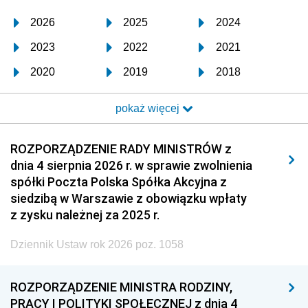
2026
2025
2024
2023
2022
2021
2020
2019
2018
2017
2016
2015
pokaż więcej
2014
2013
2012
2011
2010
2009
ROZPORZĄDZENIE RADY MINISTRÓW z
dnia 4 sierpnia 2026 r. w sprawie zwolnienia
2008
2007
2006
spółki Poczta Polska Spółka Akcyjna z
2005
2004
2003
siedzibą w Warszawie z obowiązku wpłaty
z zysku należnej za 2025 r.
2002
2001
2000
Dziennik Ustaw rok 2026 poz. 1058
1999
1998
1997
1996
1995
1994
ROZPORZĄDZENIE MINISTRA RODZINY,
1993
1992
1991
PRACY I POLITYKI SPOŁECZNEJ z dnia 4