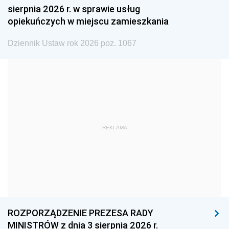
sierpnia 2026 r. w sprawie usług
1990
1989
1988
opiekuńczych w miejscu zamieszkania
1987
1986
1985
Dziennik Ustaw rok 2026 poz. 1067
1984
1983
1982
1981
1980
1979
1978
1977
1976
1975
1974
1973
1972
1971
1970
REKLAMA
1969
1968
1967
1966
1965
1964
1963
1962
1961
1960
1959
1958
1957
1956
1955
ROZPORZĄDZENIE PREZESA RADY
MINISTRÓW z dnia 3 sierpnia 2026 r.