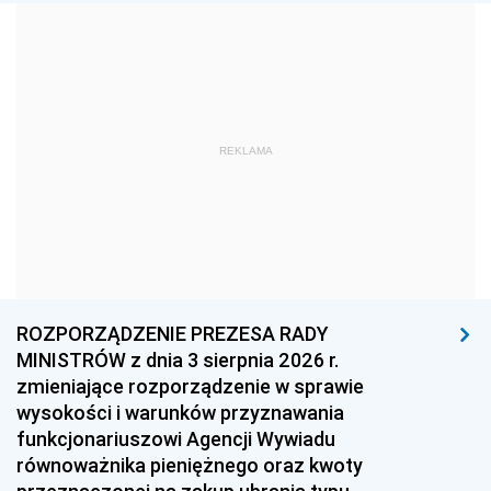
1981
1980
1979
1978
1977
1976
1975
1974
1973
1972
1971
1970
REKLAMA
1969
1968
1967
1966
1965
1964
1963
1962
1961
1960
1959
1958
1957
1956
1955
ROZPORZĄDZENIE PREZESA RADY
MINISTRÓW z dnia 3 sierpnia 2026 r.
1954
1953
1952
zmieniające rozporządzenie w sprawie
1951
1950
1949
wysokości i warunków przyznawania
funkcjonariuszowi Agencji Wywiadu
1948
1947
1946
równoważnika pieniężnego oraz kwoty
1945
1944
1939