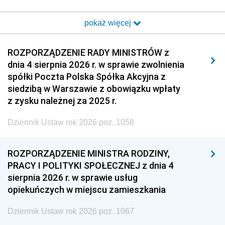
2017
2016
2015
pokaż więcej
2014
2013
2012
2011
2010
2009
ROZPORZĄDZENIE RADY MINISTRÓW z
dnia 4 sierpnia 2026 r. w sprawie zwolnienia
2008
2007
2006
spółki Poczta Polska Spółka Akcyjna z
2005
2004
2003
siedzibą w Warszawie z obowiązku wpłaty
z zysku należnej za 2025 r.
2002
2001
2000
Dziennik Ustaw rok 2026 poz. 1058
1999
1998
1997
1996
1995
1994
ROZPORZĄDZENIE MINISTRA RODZINY,
1993
1992
1991
PRACY I POLITYKI SPOŁECZNEJ z dnia 4
sierpnia 2026 r. w sprawie usług
1990
1989
1988
opiekuńczych w miejscu zamieszkania
1987
1986
1985
Dziennik Ustaw rok 2026 poz. 1067
1984
1983
1982