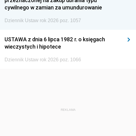
przeznaczonej na zakup ubrania typu
cywilnego w zamian za umundurowanie
1938
1937
1936
Dziennik Ustaw rok 2026 poz. 1057
1935
1934
1933
1932
1931
1930
USTAWA z dnia 6 lipca 1982 r. o księgach
1929
1928
1927
wieczystych i hipotece
1926
1925
1924
Dziennik Ustaw rok 2026 poz. 1066
1923
1922
1921
1920
1919
1918
REKLAMA