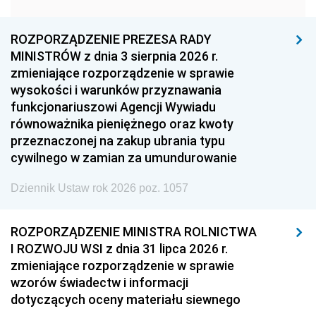
1960
1959
1958
1957
1956
1955
ROZPORZĄDZENIE PREZESA RADY
MINISTRÓW z dnia 3 sierpnia 2026 r.
1954
1953
1952
zmieniające rozporządzenie w sprawie
1951
1950
1949
wysokości i warunków przyznawania
funkcjonariuszowi Agencji Wywiadu
1948
1947
1946
równoważnika pieniężnego oraz kwoty
1945
1944
1939
przeznaczonej na zakup ubrania typu
cywilnego w zamian za umundurowanie
1938
1937
1936
Dziennik Ustaw rok 2026 poz. 1057
1935
1934
1933
1932
1931
1930
ROZPORZĄDZENIE MINISTRA ROLNICTWA
1929
1928
1927
I ROZWOJU WSI z dnia 31 lipca 2026 r.
zmieniające rozporządzenie w sprawie
1926
1925
1924
wzorów świadectw i informacji
1923
1922
1921
dotyczących oceny materiału siewnego
1920
1919
1918