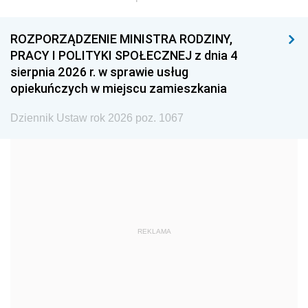
1996
1995
1994
ROZPORZĄDZENIE MINISTRA RODZINY,
1993
1992
1991
PRACY I POLITYKI SPOŁECZNEJ z dnia 4
sierpnia 2026 r. w sprawie usług
1990
1989
1988
opiekuńczych w miejscu zamieszkania
1987
1986
1985
Dziennik Ustaw rok 2026 poz. 1067
1984
1983
1982
1981
1980
1979
1978
1977
1976
1975
1974
1973
1972
1971
1970
REKLAMA
1969
1968
1967
1966
1965
1964
1963
1962
1961