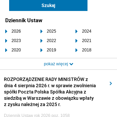
Dziennik Ustaw
2026
2025
2024
2023
2022
2021
2020
2019
2018
2017
2016
2015
pokaż więcej
2014
2013
2012
2011
2010
2009
ROZPORZĄDZENIE RADY MINISTRÓW z
dnia 4 sierpnia 2026 r. w sprawie zwolnienia
2008
2007
2006
spółki Poczta Polska Spółka Akcyjna z
2005
2004
2003
siedzibą w Warszawie z obowiązku wpłaty
z zysku należnej za 2025 r.
2002
2001
2000
Dziennik Ustaw rok 2026 poz. 1058
1999
1998
1997