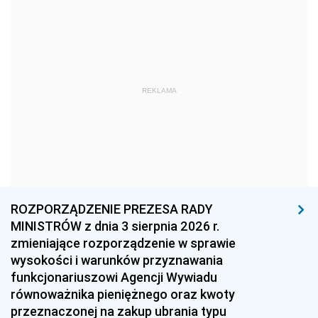
1981
1980
1979
1978
1977
1976
1975
1974
1973
1972
1971
1970
REKLAMA
1969
1968
1967
1966
1965
1964
1963
1962
1961
1960
1959
1958
1957
1956
1955
ROZPORZĄDZENIE PREZESA RADY
MINISTRÓW z dnia 3 sierpnia 2026 r.
1954
1953
1952
zmieniające rozporządzenie w sprawie
1951
1950
1949
wysokości i warunków przyznawania
funkcjonariuszowi Agencji Wywiadu
1948
1947
1946
równoważnika pieniężnego oraz kwoty
1945
1944
1939
przeznaczonej na zakup ubrania typu