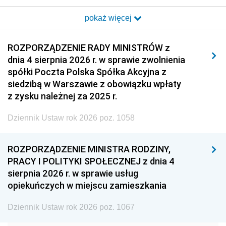
2017
2016
2015
pokaż więcej
2014
2013
2012
2011
2010
2009
ROZPORZĄDZENIE RADY MINISTRÓW z
dnia 4 sierpnia 2026 r. w sprawie zwolnienia
2008
2007
2006
spółki Poczta Polska Spółka Akcyjna z
2005
2004
2003
siedzibą w Warszawie z obowiązku wpłaty
z zysku należnej za 2025 r.
2002
2001
2000
Dziennik Ustaw rok 2026 poz. 1058
1999
1998
1997
1996
1995
1994
ROZPORZĄDZENIE MINISTRA RODZINY,
1993
1992
1991
PRACY I POLITYKI SPOŁECZNEJ z dnia 4
sierpnia 2026 r. w sprawie usług
1990
1989
1988
opiekuńczych w miejscu zamieszkania
1987
1986
1985
Dziennik Ustaw rok 2026 poz. 1067
1984
1983
1982