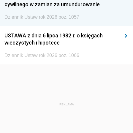
cywilnego w zamian za umundurowanie
1938
1937
1936
Dziennik Ustaw rok 2026 poz. 1057
1935
1934
1933
1932
1931
1930
USTAWA z dnia 6 lipca 1982 r. o księgach
1929
1928
1927
wieczystych i hipotece
1926
1925
1924
Dziennik Ustaw rok 2026 poz. 1066
1923
1922
1921
1920
1919
1918
REKLAMA