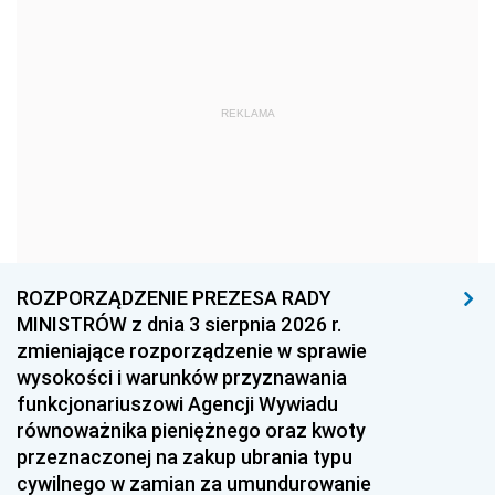
1978
1977
1976
1975
1974
1973
1972
1971
1970
REKLAMA
1969
1968
1967
1966
1965
1964
1963
1962
1961
1960
1959
1958
1957
1956
1955
ROZPORZĄDZENIE PREZESA RADY
MINISTRÓW z dnia 3 sierpnia 2026 r.
1954
1953
1952
zmieniające rozporządzenie w sprawie
1951
1950
1949
wysokości i warunków przyznawania
funkcjonariuszowi Agencji Wywiadu
1948
1947
1946
równoważnika pieniężnego oraz kwoty
1945
1944
1939
przeznaczonej na zakup ubrania typu
cywilnego w zamian za umundurowanie
1938
1937
1936