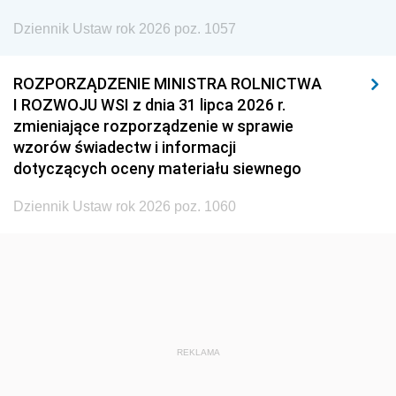
Dziennik Ustaw rok 2026 poz. 1057
1935
1934
1933
1932
1931
1930
ROZPORZĄDZENIE MINISTRA ROLNICTWA
1929
1928
1927
I ROZWOJU WSI z dnia 31 lipca 2026 r.
zmieniające rozporządzenie w sprawie
1926
1925
1924
wzorów świadectw i informacji
1923
1922
1921
dotyczących oceny materiału siewnego
1920
1919
1918
Dziennik Ustaw rok 2026 poz. 1060
REKLAMA