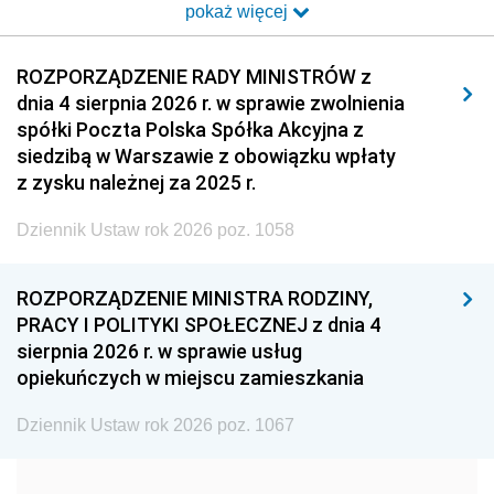
pokaż więcej
2014
2013
2012
2011
2010
2009
ROZPORZĄDZENIE RADY MINISTRÓW z
dnia 4 sierpnia 2026 r. w sprawie zwolnienia
2008
2007
2006
spółki Poczta Polska Spółka Akcyjna z
2005
2004
2003
siedzibą w Warszawie z obowiązku wpłaty
z zysku należnej za 2025 r.
2002
2001
2000
Dziennik Ustaw rok 2026 poz. 1058
1999
1998
1997
1996
1995
1994
ROZPORZĄDZENIE MINISTRA RODZINY,
1993
1992
1991
PRACY I POLITYKI SPOŁECZNEJ z dnia 4
sierpnia 2026 r. w sprawie usług
1990
1989
1988
opiekuńczych w miejscu zamieszkania
1987
1986
1985
Dziennik Ustaw rok 2026 poz. 1067
1984
1983
1982
1981
1980
1979