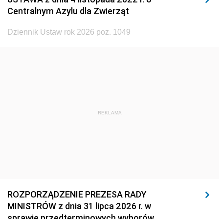
Centralnym Azylu dla Zwierząt
1926
1925
1924
1923
1922
1921
Dziennik Ustaw rok 2026 poz. 1049
1920
1919
1918
REKLAMA
ROZPORZĄDZENIE PREZESA RADY
MINISTRÓW z dnia 31 lipca 2026 r. w
sprawie przedterminowych wyborów