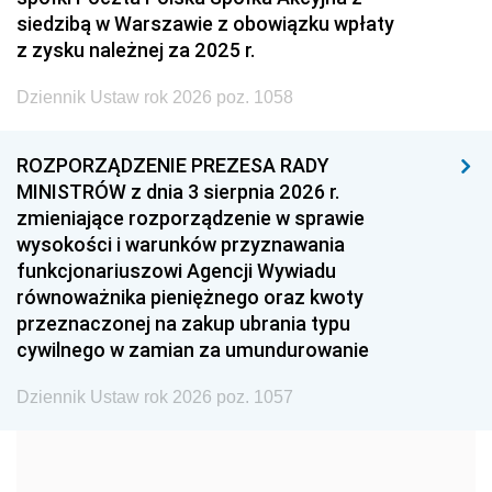
2005
2004
2003
siedzibą w Warszawie z obowiązku wpłaty
z zysku należnej za 2025 r.
2002
2001
2000
Dziennik Ustaw rok 2026 poz. 1058
1999
1998
1997
1996
1995
1994
ROZPORZĄDZENIE PREZESA RADY
1993
1992
1991
MINISTRÓW z dnia 3 sierpnia 2026 r.
zmieniające rozporządzenie w sprawie
1990
1989
1988
wysokości i warunków przyznawania
1987
1986
1985
funkcjonariuszowi Agencji Wywiadu
równoważnika pieniężnego oraz kwoty
1984
1983
1982
przeznaczonej na zakup ubrania typu
1981
1980
1979
cywilnego w zamian za umundurowanie
1978
1977
1976
Dziennik Ustaw rok 2026 poz. 1057
1975
1974
1973
1972
1971
1970