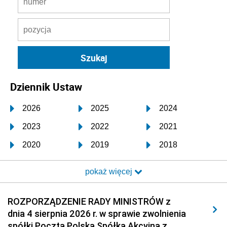
Dziennik Ustaw
2026
2025
2024
2023
2022
2021
2020
2019
2018
2017
2016
2015
pokaż więcej
2014
2013
2012
2011
2010
2009
ROZPORZĄDZENIE RADY MINISTRÓW z
dnia 4 sierpnia 2026 r. w sprawie zwolnienia
2008
2007
2006
spółki Poczta Polska Spółka Akcyjna z