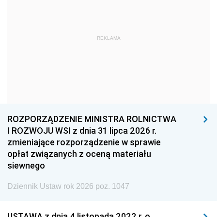
1969
1968
1967
1966
1965
1964
1963
1962
1961
REKLAMA
1960
1959
1958
1957
1956
1955
1954
1953
1952
1951
1950
1949
ROZPORZĄDZENIE MINISTRA ROLNICTWA
1948
1947
1946
I ROZWOJU WSI z dnia 31 lipca 2026 r.
1945
1944
1939
zmieniające rozporządzenie w sprawie
opłat związanych z oceną materiału
1938
1937
1936
siewnego
1935
1934
1933
Dziennik Ustaw rok 2026 poz. 1047
1932
1931
1930
1929
1928
1927
USTAWA z dnia 4 listopada 2022 r. o