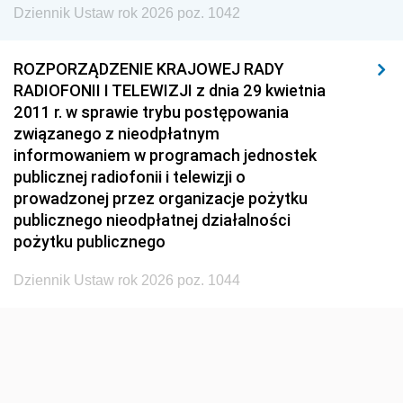
Dziennik Ustaw rok 2026 poz. 1042
1929
1928
1927
1926
1925
1924
ROZPORZĄDZENIE KRAJOWEJ RADY
1923
1922
1921
RADIOFONII I TELEWIZJI z dnia 29 kwietnia
2011 r. w sprawie trybu postępowania
1920
1919
1918
związanego z nieodpłatnym
informowaniem w programach jednostek
publicznej radiofonii i telewizji o
prowadzonej przez organizacje pożytku
publicznego nieodpłatnej działalności
pożytku publicznego
Dziennik Ustaw rok 2026 poz. 1044