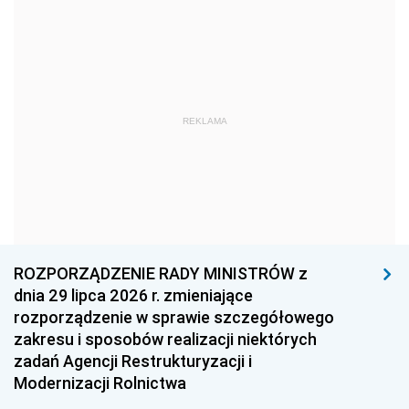
1969
1968
1967
1966
1965
1964
1963
1962
1961
REKLAMA
1960
1959
1958
1957
1956
1955
1954
1953
1952
1951
1950
1949
1948
1947
1946
ROZPORZĄDZENIE RADY MINISTRÓW z
1945
1944
1939
dnia 29 lipca 2026 r. zmieniające
rozporządzenie w sprawie szczegółowego
1938
1937
1936
zakresu i sposobów realizacji niektórych
1935
1934
1933
zadań Agencji Restrukturyzacji i
Modernizacji Rolnictwa
1932
1931
1930