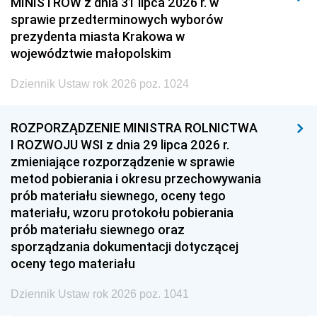
MINISTRÓW z dnia 31 lipca 2026 r. w
2008
2007
2006
sprawie przedterminowych wyborów
2005
2004
2003
prezydenta miasta Krakowa w
województwie małopolskim
2002
2001
2000
Dziennik Ustaw rok 2026 poz. 1024
1999
1998
1997
1996
1995
1994
ROZPORZĄDZENIE MINISTRA ROLNICTWA
1993
1992
1991
I ROZWOJU WSI z dnia 29 lipca 2026 r.
zmieniające rozporządzenie w sprawie
1990
1989
1988
metod pobierania i okresu przechowywania
1987
1986
1985
prób materiału siewnego, oceny tego
materiału, wzoru protokołu pobierania
1984
1983
1982
prób materiału siewnego oraz
1981
1980
1979
sporządzania dokumentacji dotyczącej
oceny tego materiału
1978
1977
1976
1975
1974
1973
Dziennik Ustaw rok 2026 poz. 1041
1972
1971
1970