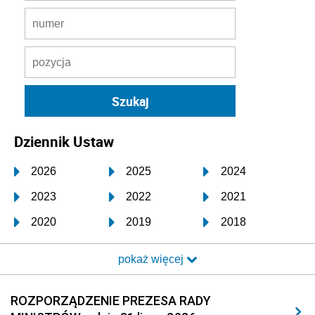
Dziennik Ustaw
2026
2025
2024
2023
2022
2021
2020
2019
2018
2017
2016
2015
pokaż więcej
2014
2013
2012
2011
2010
2009
ROZPORZĄDZENIE PREZESA RADY