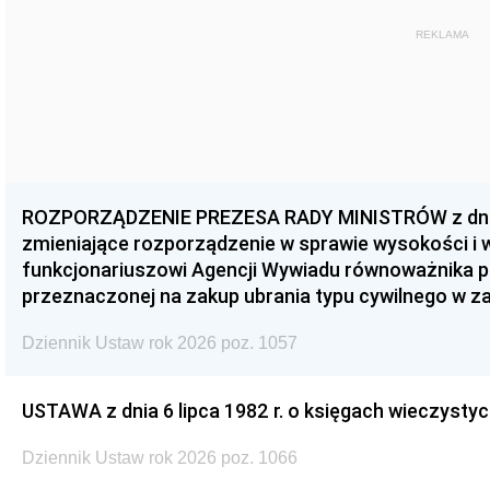
REKLAMA
ROZPORZĄDZENIE PREZESA RADY MINISTRÓW z dnia 3
zmieniające rozporządzenie w sprawie wysokości i
funkcjonariuszowi Agencji Wywiadu równoważnika p
przeznaczonej na zakup ubrania typu cywilnego w 
Dziennik Ustaw rok 2026 poz. 1057
USTAWA z dnia 6 lipca 1982 r. o księgach wieczystyc
Dziennik Ustaw rok 2026 poz. 1066