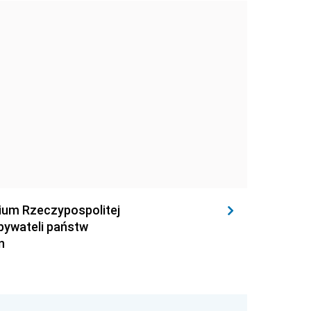
rium Rzeczypospolitej
obywateli państw
n