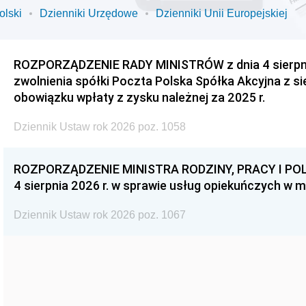
olski
Dzienniki Urzędowe
Dzienniki Unii Europejskiej
ROZPORZĄDZENIE RADY MINISTRÓW z dnia 4 sierpnia
zwolnienia spółki Poczta Polska Spółka Akcyjna z s
obowiązku wpłaty z zysku należnej za 2025 r.
Dziennik Ustaw rok 2026 poz. 1058
ROZPORZĄDZENIE MINISTRA RODZINY, PRACY I POL
4 sierpnia 2026 r. w sprawie usług opiekuńczych w 
Dziennik Ustaw rok 2026 poz. 1067