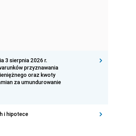
 sierpnia 2026 r.
 warunków przyznawania
ieniężnego oraz kwoty
zamian za umundurowanie
h i hipotece