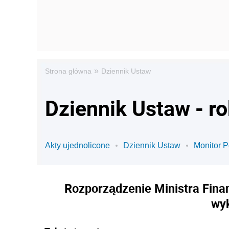
»
Strona główna
Dziennik Ustaw
Dziennik Ustaw - r
Akty ujednolicone
Dziennik Ustaw
Monitor P
Rozporządzenie Ministra Finan
wy