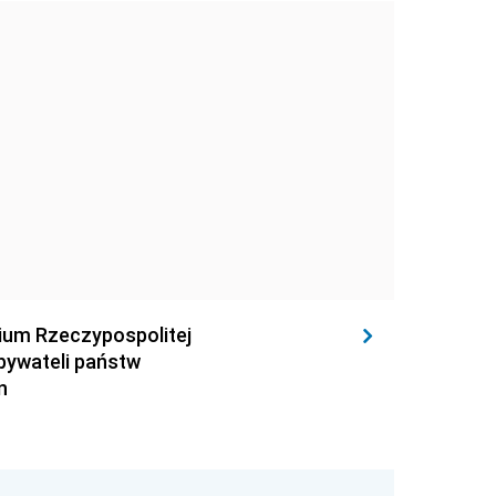
rium Rzeczypospolitej
obywateli państw
n