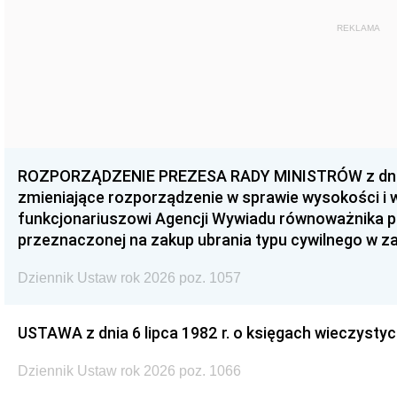
REKLAMA
ROZPORZĄDZENIE PREZESA RADY MINISTRÓW z dnia 3
zmieniające rozporządzenie w sprawie wysokości i
funkcjonariuszowi Agencji Wywiadu równoważnika p
przeznaczonej na zakup ubrania typu cywilnego w 
Dziennik Ustaw rok 2026 poz. 1057
USTAWA z dnia 6 lipca 1982 r. o księgach wieczystyc
Dziennik Ustaw rok 2026 poz. 1066