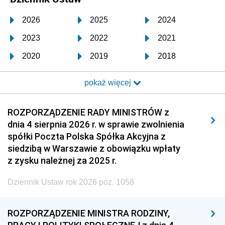
2026
2025
2024
2023
2022
2021
2020
2019
2018
2017
2016
2015
pokaż więcej
2014
2013
2012
2011
2010
2009
ROZPORZĄDZENIE RADY MINISTRÓW z
dnia 4 sierpnia 2026 r. w sprawie zwolnienia
2008
2007
2006
spółki Poczta Polska Spółka Akcyjna z
2005
2004
2003
siedzibą w Warszawie z obowiązku wpłaty
z zysku należnej za 2025 r.
2002
2001
2000
Dziennik Ustaw rok 2026 poz. 1058
1999
1998
1997
1996
1995
1994
ROZPORZĄDZENIE MINISTRA RODZINY,
1993
1992
1991