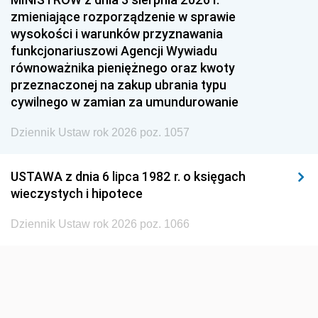
1954
1953
1952
zmieniające rozporządzenie w sprawie
1951
1950
1949
wysokości i warunków przyznawania
funkcjonariuszowi Agencji Wywiadu
1948
1947
1946
równoważnika pieniężnego oraz kwoty
1945
1944
1939
przeznaczonej na zakup ubrania typu
cywilnego w zamian za umundurowanie
1938
1937
1936
Dziennik Ustaw rok 2026 poz. 1057
1935
1934
1933
1932
1931
1930
USTAWA z dnia 6 lipca 1982 r. o księgach
1929
1928
1927
wieczystych i hipotece
1926
1925
1924
Dziennik Ustaw rok 2026 poz. 1066
1923
1922
1921
1920
1919
1918