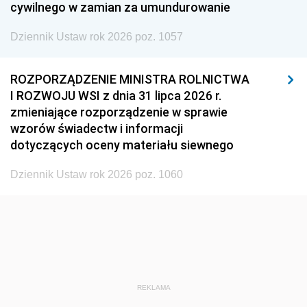
cywilnego w zamian za umundurowanie
1938
1937
1936
Dziennik Ustaw rok 2026 poz. 1057
1935
1934
1933
1932
1931
1930
ROZPORZĄDZENIE MINISTRA ROLNICTWA
1929
1928
1927
I ROZWOJU WSI z dnia 31 lipca 2026 r.
zmieniające rozporządzenie w sprawie
1926
1925
1924
wzorów świadectw i informacji
1923
1922
1921
dotyczących oceny materiału siewnego
1920
1919
1918
Dziennik Ustaw rok 2026 poz. 1060
REKLAMA