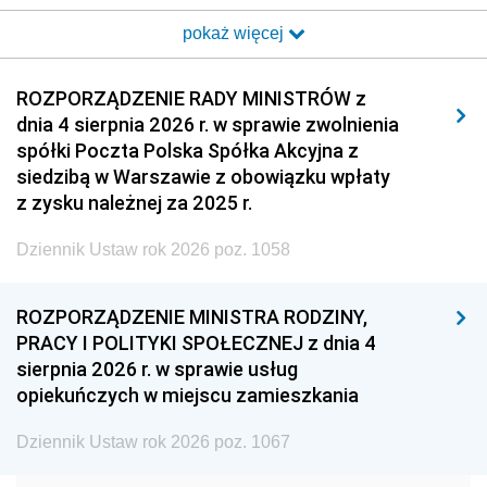
2017
2016
2015
pokaż więcej
2014
2013
2012
2011
2010
2009
ROZPORZĄDZENIE RADY MINISTRÓW z
dnia 4 sierpnia 2026 r. w sprawie zwolnienia
2008
2007
2006
spółki Poczta Polska Spółka Akcyjna z
2005
2004
2003
siedzibą w Warszawie z obowiązku wpłaty
z zysku należnej za 2025 r.
2002
2001
2000
Dziennik Ustaw rok 2026 poz. 1058
1999
1998
1997
1996
1995
1994
ROZPORZĄDZENIE MINISTRA RODZINY,
1993
1992
1991
PRACY I POLITYKI SPOŁECZNEJ z dnia 4
sierpnia 2026 r. w sprawie usług
1990
1989
1988
opiekuńczych w miejscu zamieszkania
1987
1986
1985
Dziennik Ustaw rok 2026 poz. 1067
1984
1983
1982
1981
1980
1979