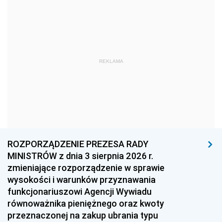
1978
1977
1976
1975
1974
1973
1972
1971
1970
REKLAMA
1969
1968
1967
1966
1965
1964
1963
1962
1961
1960
1959
1958
1957
1956
1955
ROZPORZĄDZENIE PREZESA RADY
MINISTRÓW z dnia 3 sierpnia 2026 r.
1954
1953
1952
zmieniające rozporządzenie w sprawie
1951
1950
1949
wysokości i warunków przyznawania
funkcjonariuszowi Agencji Wywiadu
1948
1947
1946
równoważnika pieniężnego oraz kwoty
1945
1944
1939
przeznaczonej na zakup ubrania typu