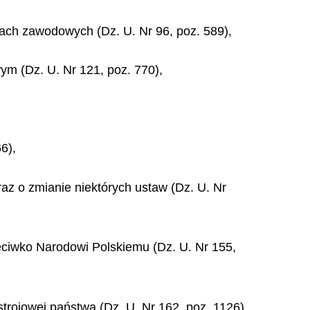
kach zawodowych (Dz. U. Nr 96, poz. 589),
ym (Dz. U. Nr 121, poz. 770),
6),
z o zmianie niektórych ustaw (Dz. U. Nr
zeciwko Narodowi Polskiemu (Dz. U. Nr 155,
trojowej państwa (Dz. U. Nr 162, poz. 1126),