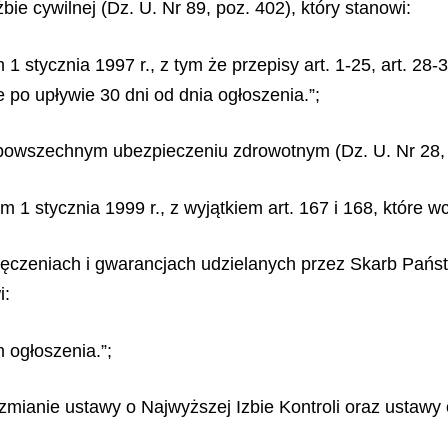
żbie cywilnej (Dz. U. Nr 89, poz. 402), który stanowi:
 stycznia 1997 r., z tym że przepisy art. 1-25, art. 28-30
e po upływie 30 dni od dnia ogłoszenia.”;
 o powszechnym ubezpieczeniu zdrowotnym (Dz. U. Nr 28, 
m 1 stycznia 1999 r., z wyjątkiem art. 167 i 168, które 
poręczeniach i gwarancjach udzielanych przez Skarb Pańs
i:
 ogłoszenia.”;
 o zmianie ustawy o Najwyższej Izbie Kontroli oraz usta