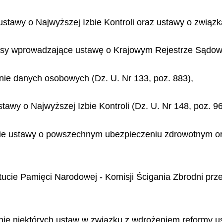
 ustawy o Najwyższej Izbie Kontroli oraz ustawy o związ
episy wprowadzające ustawę o Krajowym Rejestrze Sądow
onie danych osobowych (Dz. U. Nr 133, poz. 883),
stawy o Najwyższej Izbie Kontroli (Dz. U. Nr 148, poz. 96
anie ustawy o powszechnym ubezpieczeniu zdrowotnym ora
tytucie Pamięci Narodowej - Komisji Ścigania Zbrodni pr
anie niektórych ustaw w związku z wdrożeniem reformy us