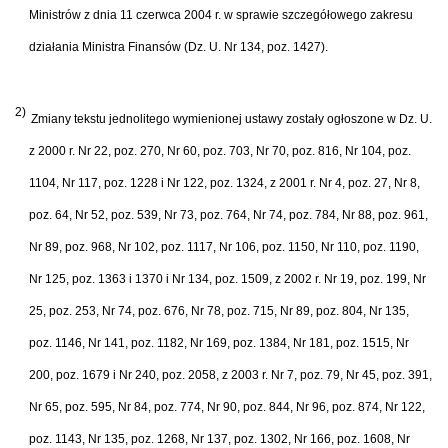
Ministrów z dnia 11 czerwca 2004 r. w sprawie szczegółowego zakresu
działania Ministra Finansów (Dz. U. Nr 134, poz. 1427).
2)
Zmiany tekstu jednolitego wymienionej ustawy zostały ogłoszone w Dz. U.
z 2000 r. Nr 22, poz. 270, Nr 60, poz. 703, Nr 70, poz. 816, Nr 104, poz.
1104, Nr 117, poz. 1228 i Nr 122, poz. 1324, z 2001 r. Nr 4, poz. 27, Nr 8,
poz. 64, Nr 52, poz. 539, Nr 73, poz. 764, Nr 74, poz. 784, Nr 88, poz. 961,
Nr 89, poz. 968, Nr 102, poz. 1117, Nr 106, poz. 1150, Nr 110, poz. 1190,
Nr 125, poz. 1363 i 1370 i Nr 134, poz. 1509, z 2002 r. Nr 19, poz. 199, Nr
25, poz. 253, Nr 74, poz. 676, Nr 78, poz. 715, Nr 89, poz. 804, Nr 135,
poz. 1146, Nr 141, poz. 1182, Nr 169, poz. 1384, Nr 181, poz. 1515, Nr
200, poz. 1679 i Nr 240, poz. 2058, z 2003 r. Nr 7, poz. 79, Nr 45, poz. 391,
Nr 65, poz. 595, Nr 84, poz. 774, Nr 90, poz. 844, Nr 96, poz. 874, Nr 122,
poz. 1143, Nr 135, poz. 1268, Nr 137, poz. 1302, Nr 166, poz. 1608, Nr