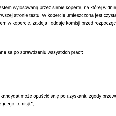
testem wylosowaną przez siebie kopertę, na której widn
szej stronie testu. W kopercie umieszczona jest czysta 
tem w kopercie, zakleja i oddaje komisji przed rozpocz
ne są po sprawdzeniu wszystkich prac”;
 kandydat może opuścić salę po uzyskaniu zgody przew
ącego komisji.”,