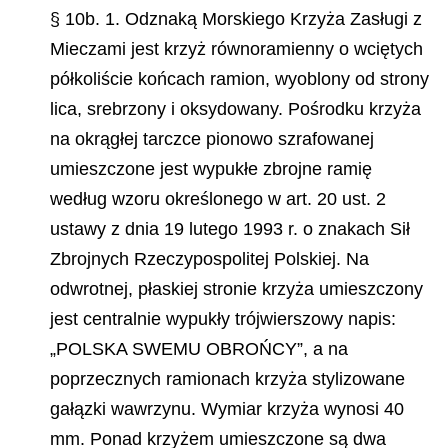
§ 10b. 1. Odznaką Morskiego Krzyża Zasługi z
Mieczami jest krzyż równoramienny o wciętych
półkoliście końcach ramion, wyoblony od strony
lica, srebrzony i oksydowany. Pośrodku krzyża
na okrągłej tarczce pionowo szrafowanej
umieszczone jest wypukłe zbrojne ramię
według wzoru określonego w art. 20 ust. 2
ustawy z dnia 19 lutego 1993 r. o znakach Sił
Zbrojnych Rzeczy
pospolitej Polskiej. Na
odwrotnej, płaskiej stronie krzyża umieszczony
jest centralnie wypukły trójwierszowy napis:
„POLSKA SWEMU OBROŃCY”, a na
poprzecznych ramionach krzyża stylizowane
gałązki wawrzynu. Wymiar krzyża wynosi 40
mm. Ponad krzyżem umieszczone są dwa