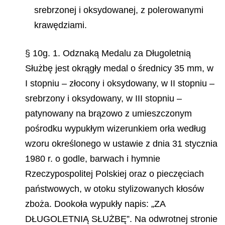
srebrzonej i oksydowanej, z polerowanymi
krawędziami.
§ 10g. 1. Odznaką Medalu za Długoletnią
Służbę jest okrągły medal o średnicy 35 mm, w
I stopniu – złocony i oksydowany, w II stopniu –
srebrzony i oksydowany, w III stopniu –
patynowany na brązowo z umieszczonym
pośrodku wypukłym wizerunkiem orła według
wzoru określonego w ustawie z dnia 31 stycznia
1980 r. o godle, barwach i hymnie
Rzeczypospolitej Polskiej oraz o pieczęciach
państwowych, w otoku stylizowanych kłosów
zboża. Dookoła wypukły napis: „ZA
DŁUGOLETNIĄ SŁUŻBĘ”. Na odwrotnej stronie