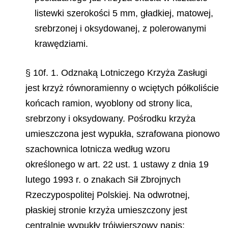
listewki szerokości 5 mm, gładkiej, matowej,
srebrzonej i oksydowanej, z polerowanymi
krawędziami.
§ 10f. 1. Odznaką Lotniczego Krzyża Zasługi
jest krzyż równoramienny o wciętych półkoliście
końcach ramion, wyoblony od strony lica,
srebrzony i oksydowany. Pośrodku krzyża
umieszczona jest wypukła, szrafowana pionowo
szachownica lotni
cza według wzoru
określonego w art. 22 ust. 1 ustawy z dnia 19
lutego 1993 r. o znakach Sił Zbrojnych
Rzeczypospolitej Polskiej. Na odwrotnej,
płaskiej stronie krzyża umieszczony jest
centralnie wypukły trójwierszowy napis: