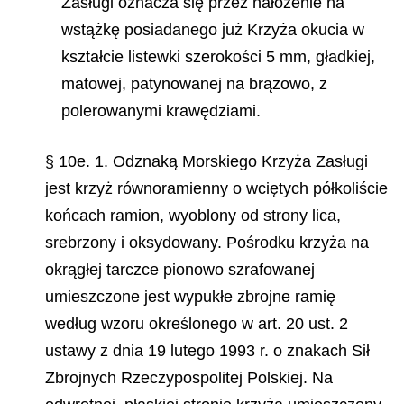
Zasługi oznacza się przez nałożenie na
wstążkę posiadanego już Krzyża okucia w
kształcie listewki szerokości 5 mm, gładkiej,
matowej, patynowanej na brązowo, z
polerowanymi krawędziami.
§ 10e. 1. Odznaką Morskiego Krzyża Zasługi
jest krzyż równoramienny o wciętych półkoliście
końcach ramion, wyoblony od strony lica,
srebrzony i oksydowany. Pośrodku krzyża na
okrągłej tarczce pionowo szrafowanej
umieszczone jest wypukłe zbrojne ramię
według wzoru określonego w art. 20 ust. 2
ustawy z dnia 19 lutego 1993 r. o znakach Sił
Zbrojnych Rzeczypospolitej Polskiej. Na