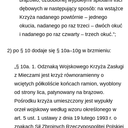
brązowo, ozdobionej wypukłymi splotami liści
dębowych w następujący sposób: na wstążce
Krzyża nadanego powtórnie – jednego
okucia, nadanego po raz trzeci – dwóch okuć
i nadanego po raz czwarty – trzech okuć.”;
2) po § 10 dodaje się § 10a–10g w brzmieniu:
„§ 10a. 1. Odznaką Wojskowego Krzyża Zasługi
z Mieczami jest krzyż równoramienny o
wciętych półkoliście końcach ramion, wyoblony
od strony lica, patynowany na brązowo.
Pośrodku krzyża umieszczony jest wypukły
orzeł wojskowy według wzoru określonego w
art. 5 ust. 1 ustawy z dnia 19 lutego 1993 r. o
znakach Sił Zbrojnych Rzeczypospolitej Polskiej