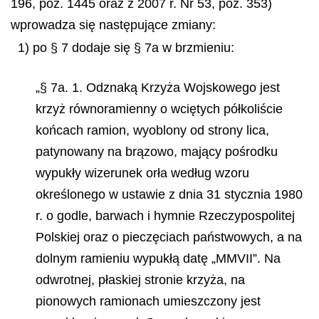
196, poz. 1445 oraz z 2007 r. Nr 53, poz. 353)
wprowadza się następujące zmiany:
1) po § 7 dodaje się § 7a w brzmieniu:
„§ 7a. 1. Odznaką Krzyża Wojskowego jest
krzyż równoramienny o wciętych półkoliście
końcach ramion, wyoblony od strony lica,
patynowany na brązowo, mający pośrodku
wypukły wizerunek orła według wzoru
określonego w ustawie z dnia 31 stycznia 1980
r. o godle, barwach i hymnie Rzeczypospolitej
Polskiej oraz o pieczęciach państwowych, a na
dolnym ramieniu wypukłą datę „MMVII”. Na
odwrotnej, płaskiej stronie krzyża, na
pionowych ramionach umieszczony jest