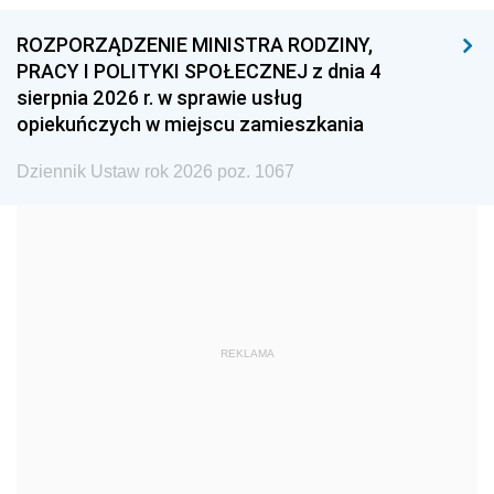
1996
1995
1994
ROZPORZĄDZENIE MINISTRA RODZINY,
1993
1992
1991
PRACY I POLITYKI SPOŁECZNEJ z dnia 4
sierpnia 2026 r. w sprawie usług
1990
1989
1988
opiekuńczych w miejscu zamieszkania
1987
1986
1985
Dziennik Ustaw rok 2026 poz. 1067
1984
1983
1982
1981
1980
1979
1978
1977
1976
1975
1974
1973
1972
1971
1970
REKLAMA
1969
1968
1967
1966
1965
1964
1963
1962
1961
1960
1959
1958