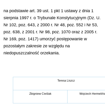
na podstawie art. 39 ust. 1 pkt 1 ustawy z dnia 1
sierpnia 1997 r. o Trybunale Konstytucyjnym (Dz. U.
Nr 102, poz. 643, z 2000 r. Nr 48, poz. 552 i Nr 53,
poz. 638, z 2001 r. Nr 98, poz. 1070 oraz z 2005 r.
Nr 169, poz. 1417) umorzyć postępowanie w
pozostałym zakresie ze względu na
niedopuszczalność orzekania.
Teresa Liszcz
Zbigniew Cie
ś
lak
Wojciech Hermeli
ń
s