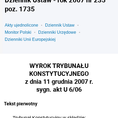
poz. 1735
Akty ujednolicone
Dziennik Ustaw
Monitor Polski
Dzienniki Urzędowe
Dzienniki Unii Europejskiej
WYROK TRYBUNAŁU
KONSTYTUCYJNEGO
z dnia 11 grudnia 2007 r.
sygn. akt U 6/06
Tekst pierwotny
Trybuna
ł
Konstytucyjny w sk
ł
adzie: