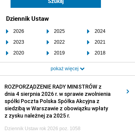
Dziennik Ustaw
2026
2025
2024
2023
2022
2021
2020
2019
2018
2017
2016
2015
pokaż więcej
2014
2013
2012
2011
2010
2009
ROZPORZĄDZENIE RADY MINISTRÓW z
dnia 4 sierpnia 2026 r. w sprawie zwolnienia
2008
2007
2006
spółki Poczta Polska Spółka Akcyjna z
2005
2004
2003
siedzibą w Warszawie z obowiązku wpłaty
z zysku należnej za 2025 r.
2002
2001
2000
Dziennik Ustaw rok 2026 poz. 1058
1999
1998
1997