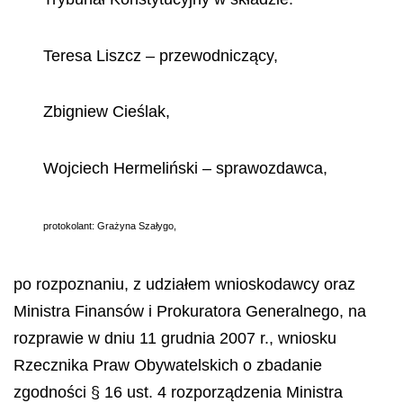
Teresa Liszcz
–
przewodnicz
ą
cy,
Zbigniew Cie
ś
lak,
Wojciech Hermeli
ń
ski
–
sprawozdawca,
protokolant: Gra
ż
yna Sza
ł
ygo,
po rozpoznaniu, z udziałem wnioskodawcy oraz
Ministra Finansów i Prokuratora Generalnego, na
rozprawie w dniu 11 grudnia 2007 r., wniosku
Rzecznika Praw Obywatelskich o zbadanie
zgodności § 16 ust. 4 rozporządzenia Ministra