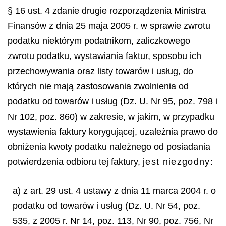
§ 16 ust. 4 zdanie drugie rozporządzenia Ministra
Finansów z dnia 25 maja 2005 r. w sprawie zwrotu
podatku niektórym podatnikom, zaliczkowego
zwrotu podatku, wystawiania faktur, sposobu ich
przechowywania oraz listy towarów i usług, do
których nie mają zastosowania zwolnienia od
podatku od towarów
i us
ł
ug (Dz. U. Nr 95, poz. 798 i
Nr 102, poz. 860) w zakresie, w jakim, w przypadku
wystawienia faktury koryguj
ą
cej, uzale
ż
nia prawo do
obni
ż
enia kwoty podatku nale
ż
nego od posiadania
potwierdzenia odbioru tej faktury,
jest niezgodny
:
a) z art. 29 ust. 4 ustawy z dnia 11 marca 2004 r. o
podatku od towarów i usług (Dz. U. Nr 54, poz.
535, z 2005 r. Nr 14, poz. 113, Nr 90, poz. 756, Nr