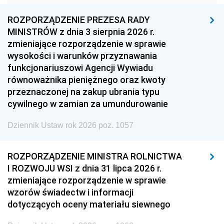
1957
1956
1955
ROZPORZĄDZENIE PREZESA RADY
MINISTRÓW z dnia 3 sierpnia 2026 r.
1954
1953
1952
zmieniające rozporządzenie w sprawie
1951
1950
1949
wysokości i warunków przyznawania
funkcjonariuszowi Agencji Wywiadu
1948
1947
1946
równoważnika pieniężnego oraz kwoty
1945
1944
1939
przeznaczonej na zakup ubrania typu
cywilnego w zamian za umundurowanie
1938
1937
1936
Dziennik Ustaw rok 2026 poz. 1057
1935
1934
1933
1932
1931
1930
ROZPORZĄDZENIE MINISTRA ROLNICTWA
1929
1928
1927
I ROZWOJU WSI z dnia 31 lipca 2026 r.
zmieniające rozporządzenie w sprawie
1926
1925
1924
wzorów świadectw i informacji
1923
1922
1921
dotyczących oceny materiału siewnego
1920
1919
1918