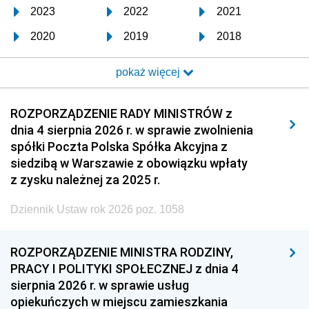
2023
2022
2021
2020
2019
2018
2017
2016
2015
pokaż więcej
2014
2013
2012
2011
2010
2009
ROZPORZĄDZENIE RADY MINISTRÓW z
dnia 4 sierpnia 2026 r. w sprawie zwolnienia
2008
2007
2006
spółki Poczta Polska Spółka Akcyjna z
2005
2004
2003
siedzibą w Warszawie z obowiązku wpłaty
z zysku należnej za 2025 r.
2002
2001
2000
Dziennik Ustaw rok 2026 poz. 1058
1999
1998
1997
1996
1995
1994
ROZPORZĄDZENIE MINISTRA RODZINY,
1993
1992
1991
PRACY I POLITYKI SPOŁECZNEJ z dnia 4
sierpnia 2026 r. w sprawie usług
1990
1989
1988
opiekuńczych w miejscu zamieszkania