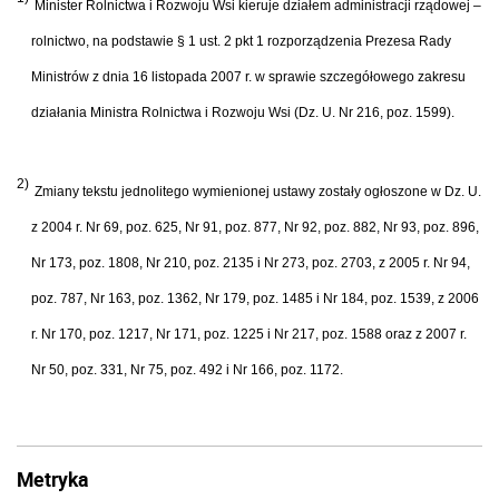
Minister Rolnictwa i Rozwoju Wsi kieruje działem administracji rządowej –
rolnictwo, na podstawie § 1 ust. 2 pkt 1 rozporządzenia Prezesa Rady
Ministrów z dnia 16 listopada 2007 r. w sprawie szczegółowego zakresu
działania Ministra Rolnictwa i Rozwoju Wsi (Dz. U. Nr 216, poz. 1599).
2)
Zmiany tekstu jednolitego wymienionej ustawy zostały ogłoszone w Dz. U.
z 2004 r. Nr 69, poz. 625, Nr 91, poz. 877, Nr 92, poz. 882, Nr 93, poz. 896,
Nr 173, poz. 1808, Nr 210, poz. 2135 i Nr 273, poz. 2703, z 2005 r. Nr 94,
poz. 787, Nr 163, poz. 1362, Nr 179, poz. 1485 i Nr 184, poz. 1539, z 2006
r. Nr 170, poz. 1217, Nr 171, poz. 1225 i Nr 217, poz. 1588 oraz z 2007 r.
Nr 50, poz. 331, Nr 75, poz. 492 i Nr 166, poz. 1172.
Metryka