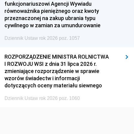
funkcjonariuszowi Agencji Wywiadu
1948
1947
1946
równoważnika pieniężnego oraz kwoty
1945
1944
1939
przeznaczonej na zakup ubrania typu
cywilnego w zamian za umundurowanie
1938
1937
1936
Dziennik Ustaw rok 2026 poz. 1057
1935
1934
1933
1932
1931
1930
ROZPORZĄDZENIE MINISTRA ROLNICTWA
1929
1928
1927
I ROZWOJU WSI z dnia 31 lipca 2026 r.
zmieniające rozporządzenie w sprawie
1926
1925
1924
wzorów świadectw i informacji
1923
1922
1921
dotyczących oceny materiału siewnego
1920
1919
1918
Dziennik Ustaw rok 2026 poz. 1060